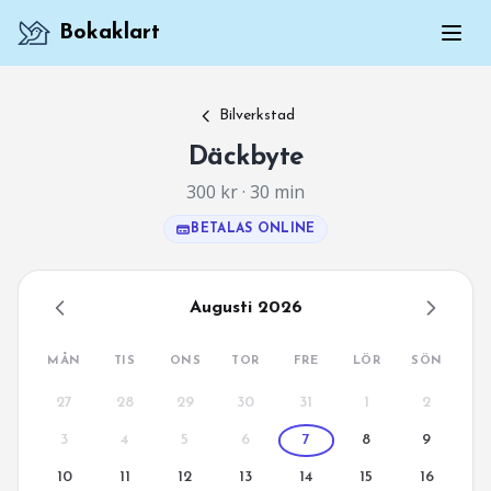
Bokaklart
Bilverkstad
Däckbyte
300 kr · 30 min
BETALAS ONLINE
Augusti 2026
MÅN
TIS
ONS
TOR
FRE
LÖR
SÖN
27
28
29
30
31
1
2
3
4
5
6
7
8
9
10
11
12
13
14
15
16