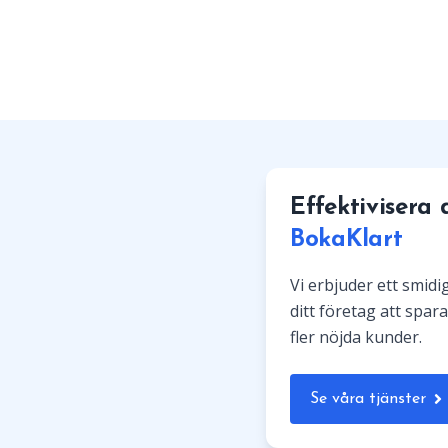
Effektivisera
BokaKlart
Vi erbjuder ett smid
ditt företag att spara
fler nöjda kunder.
Se våra tjänster