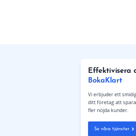
Effektivisera
BokaKlart
Vi erbjuder ett smid
ditt företag att spara
fler nöjda kunder.
Se våra tjänster