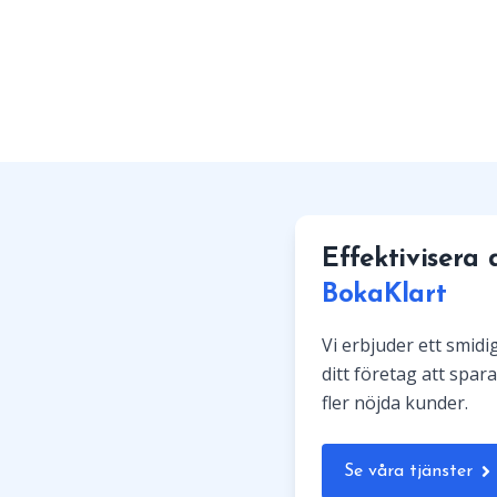
Effektivisera
BokaKlart
Vi erbjuder ett smid
ditt företag att spara
fler nöjda kunder.
Se våra tjänster