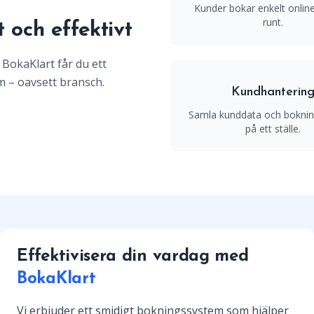
Kunder bokar enkelt onlin
runt.
 och effektivt
 BokaKlart får du ett
m – oavsett bransch.
Kundhanterin
Samla kunddata och bokning
på ett ställe.
Effektivisera din vardag med
BokaKlart
Vi erbjuder ett smidigt bokningssystem som hjälper