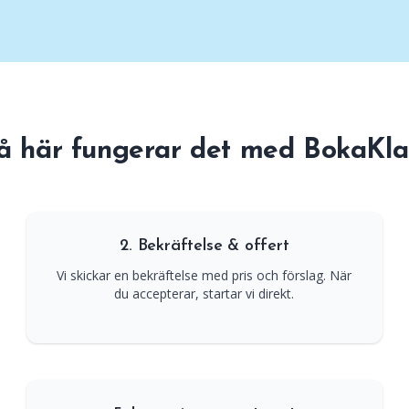
nktioner för flera avdelningar och användare.
å här fungerar det med BokaKla
2. Bekräftelse & offert
Vi skickar en bekräftelse med pris och förslag. När
du accepterar, startar vi direkt.