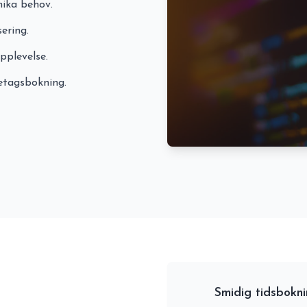
nika behov.
ering.
pplevelse.
retagsbokning.
Smidig tidsbokn