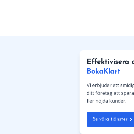
Effektivisera
BokaKlart
Vi erbjuder ett smid
ditt företag att spara
fler nöjda kunder.
Se våra tjänster