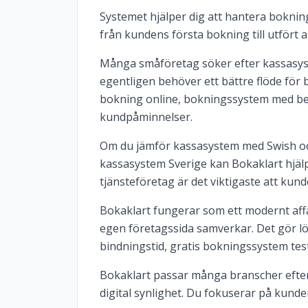
Systemet hjälper dig att hantera bokninga
från kundens första bokning till utfört 
Många småföretag söker efter kassasyst
egentligen behöver ett bättre flöde för 
bokning online, bokningssystem med b
kundpåminnelser.
Om du jämför kassasystem med Swish och 
kassasystem Sverige kan Bokaklart hjälp
tjänsteföretag är det viktigaste att kun
Bokaklart fungerar som ett modernt af
egen företagssida samverkar. Det gör l
bindningstid, gratis bokningssystem test
Bokaklart passar många branscher efter
digital synlighet. Du fokuserar på kund