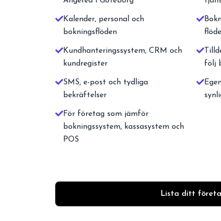
Angered i Göteborg
tjän
Kalender, personal och
Bokn
bokningsflöden
flöd
Kundhanteringssystem, CRM och
Tilld
kundregister
följ
SMS, e-post och tydliga
Egen
bekräftelser
synl
För företag som jämför
bokningssystem, kassasystem och
POS
Lista ditt föret