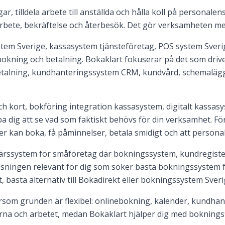
r, tilldela arbete till anställda och hålla koll på personale
arbete, bekräftelse och återbesök. Det gör verksamheten mer
em Sverige, kassasystem tjänsteföretag, POS system Sverig
bokning och betalning. Bokaklart fokuserar på det som drive
etalning, kundhanteringssystem CRM, kundvård, schemaläg
kort, bokföring integration kassasystem, digitalt kassasys
a dig att se vad som faktiskt behövs för din verksamhet. Fö
der kan boka, få påminnelser, betala smidigt och att persona
färssystem för småföretag där bokningssystem, kundregiste
ösningen relevant för dig som söker bästa bokningssystem
, bästa alternativ till Bokadirekt eller bokningssystem Sveri
som grunden är flexibel: onlinebokning, kalender, kundhant
erna och arbetet, medan Bokaklart hjälper dig med bokningsf