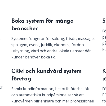
Boka system för många
S
branscher
Fö
pe
t
Systemet fungerar för salong, frisör, massage,
på
spa, gym, event, juridik, ekonomi, fordon,
ku
uthyrning, vård och andra lokala tjänster där
kunder behöver boka tid.
m
CRM och kundvård system
K
företag
j
ch
Samla kundinformation, historik, återbesök
Fö
och automatiska kundpåminnelser så att
PO
kundvården blir enklare och mer professionell.
fö