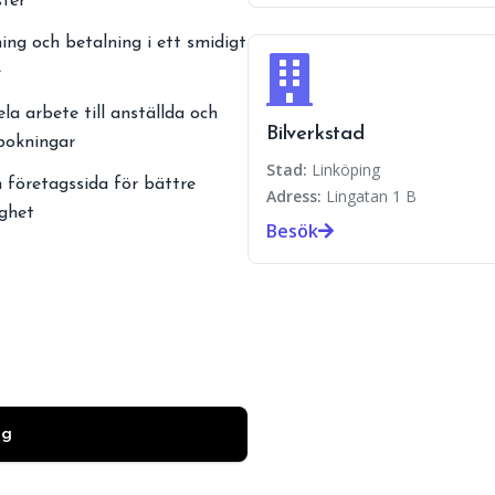
ster
ing och betalning i ett smidigt
e
ela arbete till anställda och
Bilverkstad
 bokningar
Stad:
Linköping
 företagssida för bättre
Adress:
Lingatan 1 B
ighet
Besök
ag