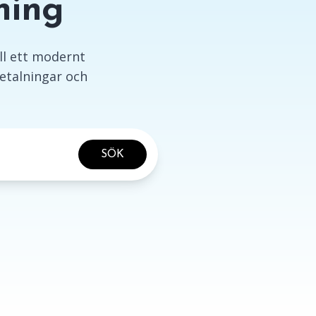
ning
ill ett modernt
etalningar och
SÖK