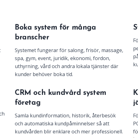
Boka system för många
S
branscher
Fö
pe
t
Systemet fungerar för salong, frisör, massage,
på
spa, gym, event, juridik, ekonomi, fordon,
ku
uthyrning, vård och andra lokala tjänster där
kunder behöver boka tid.
m
CRM och kundvård system
K
företag
j
ch
Samla kundinformation, historik, återbesök
Fö
och automatiska kundpåminnelser så att
PO
kundvården blir enklare och mer professionell.
fö