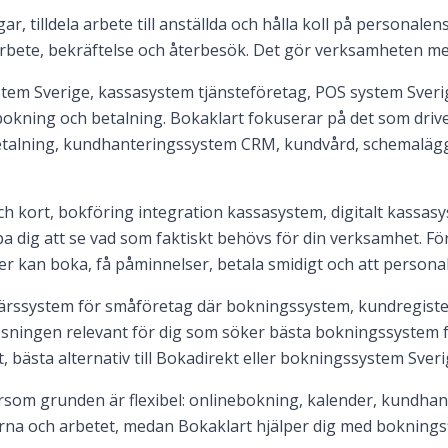
r, tilldela arbete till anställda och hålla koll på personale
arbete, bekräftelse och återbesök. Det gör verksamheten mer
em Sverige, kassasystem tjänsteföretag, POS system Sverig
bokning och betalning. Bokaklart fokuserar på det som drive
etalning, kundhanteringssystem CRM, kundvård, schemaläg
kort, bokföring integration kassasystem, digitalt kassasys
a dig att se vad som faktiskt behövs för din verksamhet. Fö
der kan boka, få påminnelser, betala smidigt och att persona
färssystem för småföretag där bokningssystem, kundregiste
ösningen relevant för dig som söker bästa bokningssystem
, bästa alternativ till Bokadirekt eller bokningssystem Sveri
som grunden är flexibel: onlinebokning, kalender, kundhant
erna och arbetet, medan Bokaklart hjälper dig med bokningsf