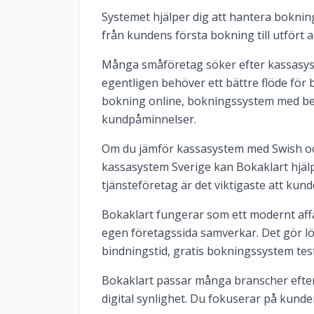
Systemet hjälper dig att hantera bokninga
från kundens första bokning till utfört 
Många småföretag söker efter kassasyst
egentligen behöver ett bättre flöde för 
bokning online, bokningssystem med b
kundpåminnelser.
Om du jämför kassasystem med Swish och 
kassasystem Sverige kan Bokaklart hjälp
tjänsteföretag är det viktigaste att kun
Bokaklart fungerar som ett modernt af
egen företagssida samverkar. Det gör l
bindningstid, gratis bokningssystem test
Bokaklart passar många branscher efter
digital synlighet. Du fokuserar på kund