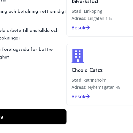
ster
Bilverkstad
Stad:
Linköping
ing och betalning i ett smidigt
Adress:
Lingatan 1 B
e
Besök
ela arbete till anställda och
 bokningar
 företagssida för bättre
ighet
Choolo Cutzz
Stad:
katrineholm
Adress:
Nyhemsgatan 48
Besök
ag