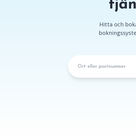
tjä
Hitta och boka
bokningssyste