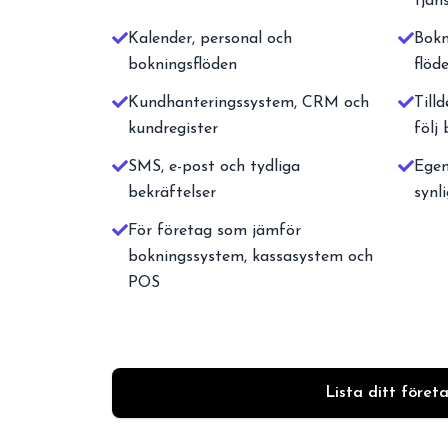
tjän
Kalender, personal och
Bokn
bokningsflöden
flöd
Kundhanteringssystem, CRM och
Tilld
kundregister
följ
SMS, e-post och tydliga
Egen
bekräftelser
synl
För företag som jämför
bokningssystem, kassasystem och
POS
Lista ditt föret