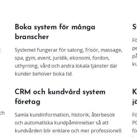
Boka system för många
S
branscher
Fö
pe
t
Systemet fungerar för salong, frisör, massage,
på
spa, gym, event, juridik, ekonomi, fordon,
ku
uthyrning, vård och andra lokala tjänster där
kunder behöver boka tid.
m
CRM och kundvård system
K
företag
j
ch
Samla kundinformation, historik, återbesök
Fö
och automatiska kundpåminnelser så att
PO
kundvården blir enklare och mer professionell.
fö