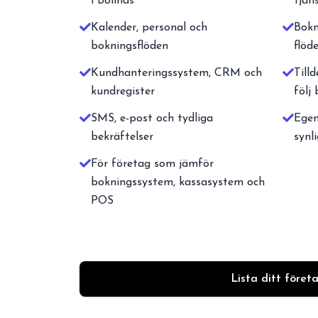
i Bollnäs
tjän
Kalender, personal och
Bokn
bokningsflöden
flöd
Kundhanteringssystem, CRM och
Tilld
kundregister
följ
SMS, e-post och tydliga
Egen
bekräftelser
synl
För företag som jämför
bokningssystem, kassasystem och
POS
Lista ditt föret