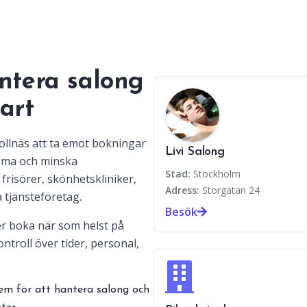
ntera salong
art
 Bollnäs att ta emot bokningar
Livi Salong
hema och minska
Stad:
Stockholm
frisörer, skönhetskliniker,
Adress:
Storgatan 24
 tjänsteföretag.
Besök
r boka när som helst på
ntroll över tider, personal,
em för att hantera salong och