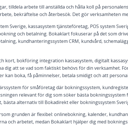
r, tilldela arbete till anställda och hålla koll på personale
arbete, bekräftelse och återbesök. Det gör verksamheten mer
em Sverige, kassasystem tjänsteföretag, POS system Sverig
bokning och betalning. Bokaklart fokuserar på det som drive
etalning, kundhanteringssystem CRM, kundvård, schemaläg
kort, bokföring integration kassasystem, digitalt kassasys
a dig att se vad som faktiskt behövs för din verksamhet. Fö
der kan boka, få påminnelser, betala smidigt och att persona
färssystem för småföretag där bokningssystem, kundregiste
ösningen relevant för dig som söker bästa bokningssystem
, bästa alternativ till Bokadirekt eller bokningssystem Sveri
som grunden är flexibel: onlinebokning, kalender, kundhant
erna och arbetet, medan Bokaklart hjälper dig med bokningsf