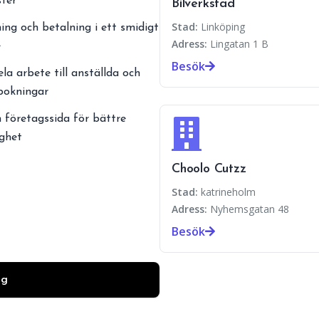
ster
Bilverkstad
Stad:
Linköping
ing och betalning i ett smidigt
Adress:
Lingatan 1 B
e
Besök
ela arbete till anställda och
 bokningar
 företagssida för bättre
ighet
Choolo Cutzz
Stad:
katrineholm
Adress:
Nyhemsgatan 48
Besök
ag