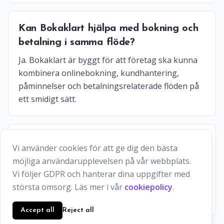
Kan Bokaklart hjälpa med bokning och
betalning i samma flöde?
Ja. Bokaklart är byggt för att företag ska kunna
kombinera onlinebokning, kundhantering,
påminnelser och betalningsrelaterade flöden på
ett smidigt sätt.
Hur registrerar jag mitt företag i
Vi använder cookies för att ge dig den bästa
Rångedala?
möjliga användarupplevelsen på vår webbplats.
Gå till Bokaklart och välj Lista ditt företag. Fyll i
Vi följer GDPR och hanterar dina uppgifter med
företagets uppgifter, tjänster och tillgängliga
största omsorg. Läs mer i vår
cookiepolicy
.
tider för att börja ta emot bokningar online.
Accept all
Reject all