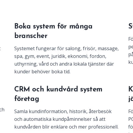
Boka system för många
S
branscher
Fö
pe
t
Systemet fungerar för salong, frisör, massage,
på
spa, gym, event, juridik, ekonomi, fordon,
ku
uthyrning, vård och andra lokala tjänster där
kunder behöver boka tid.
m
CRM och kundvård system
K
företag
j
ch
Samla kundinformation, historik, återbesök
Fö
och automatiska kundpåminnelser så att
PO
kundvården blir enklare och mer professionell.
fö