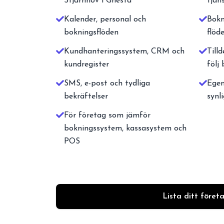
Stjärnhov i Gnesta
tjän
Kalender, personal och
Bokn
bokningsflöden
flöd
Kundhanteringssystem, CRM och
Tilld
kundregister
följ
SMS, e-post och tydliga
Egen
bekräftelser
synl
För företag som jämför
bokningssystem, kassasystem och
POS
Lista ditt föret