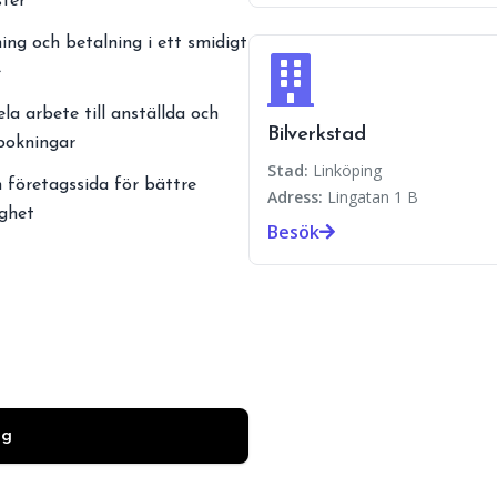
ster
ing och betalning i ett smidigt
e
ela arbete till anställda och
Bilverkstad
 bokningar
Stad:
Linköping
 företagssida för bättre
Adress:
Lingatan 1 B
ighet
Besök
ag