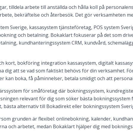
r, tilldela arbete till anställda och hålla koll på personale
arbete, bekräftelse och återbesök. Det gör verksamheten mer
em Sverige, kassasystem tjänsteföretag, POS system Sverig
bokning och betalning. Bokaklart fokuserar på det som drive
etalning, kundhanteringssystem CRM, kundvård, schemaläg
kort, bokföring integration kassasystem, digitalt kassasys
a dig att se vad som faktiskt behövs för din verksamhet. Fö
der kan boka, få påminnelser, betala smidigt och att persona
färssystem för småföretag där bokningssystem, kundregiste
ösningen relevant för dig som söker bästa bokningssystem
, bästa alternativ till Bokadirekt eller bokningssystem Sveri
som grunden är flexibel: onlinebokning, kalender, kundhant
erna och arbetet, medan Bokaklart hjälper dig med bokningsf