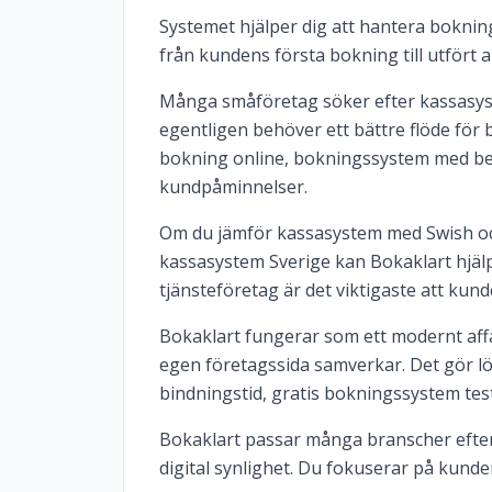
Systemet hjälper dig att hantera bokninga
från kundens första bokning till utfört 
Många småföretag söker efter kassasyst
egentligen behöver ett bättre flöde för 
bokning online, bokningssystem med b
kundpåminnelser.
Om du jämför kassasystem med Swish och 
kassasystem Sverige kan Bokaklart hjälp
tjänsteföretag är det viktigaste att kun
Bokaklart fungerar som ett modernt af
egen företagssida samverkar. Det gör l
bindningstid, gratis bokningssystem test
Bokaklart passar många branscher efter
digital synlighet. Du fokuserar på kund