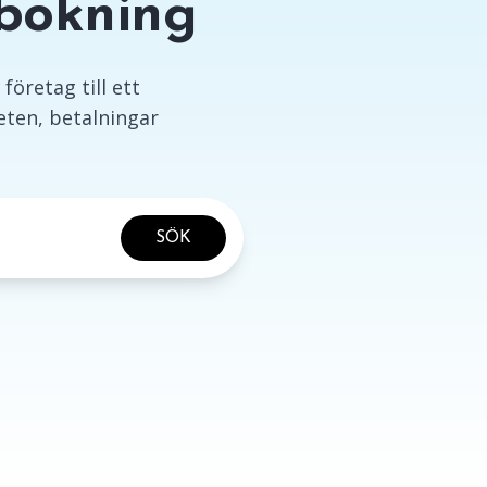
ebokning
företag till ett
ten, betalningar
SÖK