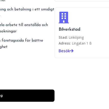
ster
ing och betalning i ett smidigt
e
ela arbete till anställda och
Bilverkstad
 bokningar
Stad:
Linköping
 företagssida för bättre
Adress:
Lingatan 1 B
ighet
Besök
ag