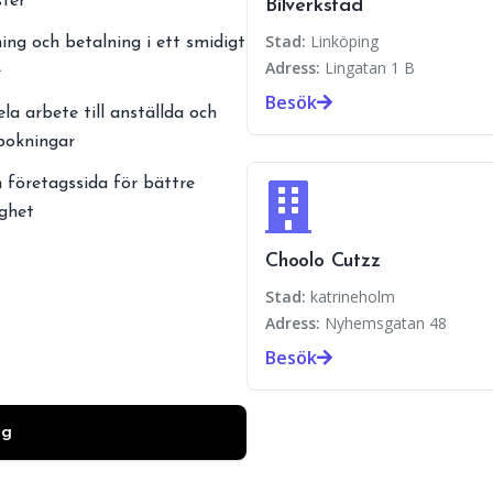
ster
Bilverkstad
Stad:
Linköping
ing och betalning i ett smidigt
Adress:
Lingatan 1 B
e
Besök
ela arbete till anställda och
 bokningar
 företagssida för bättre
ighet
Choolo Cutzz
Stad:
katrineholm
Adress:
Nyhemsgatan 48
Besök
ag