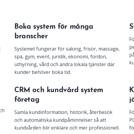
Boka system för många
S
branscher
Fö
pe
t
Systemet fungerar för salong, frisör, massage,
på
spa, gym, event, juridik, ekonomi, fordon,
ku
uthyrning, vård och andra lokala tjänster där
kunder behöver boka tid.
m
CRM och kundvård system
K
företag
j
ch
Samla kundinformation, historik, återbesök
Fö
och automatiska kundpåminnelser så att
PO
kundvården blir enklare och mer professionell.
fö