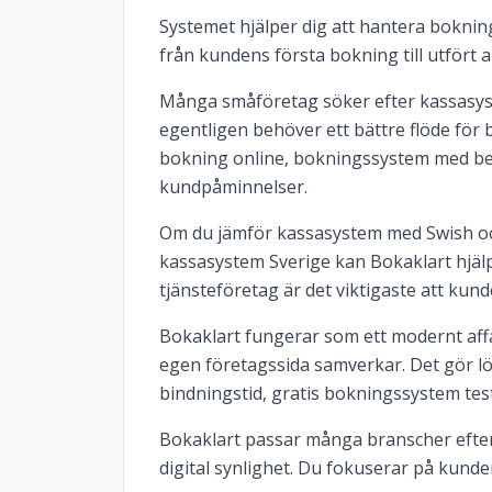
Systemet hjälper dig att hantera bokninga
från kundens första bokning till utfört 
Många småföretag söker efter kassasyst
egentligen behöver ett bättre flöde för 
bokning online, bokningssystem med b
kundpåminnelser.
Om du jämför kassasystem med Swish och 
kassasystem Sverige kan Bokaklart hjälp
tjänsteföretag är det viktigaste att kun
Bokaklart fungerar som ett modernt af
egen företagssida samverkar. Det gör l
bindningstid, gratis bokningssystem test
Bokaklart passar många branscher efter
digital synlighet. Du fokuserar på kund