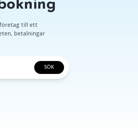
ebokning
öretag till ett
ten, betalningar
SÖK