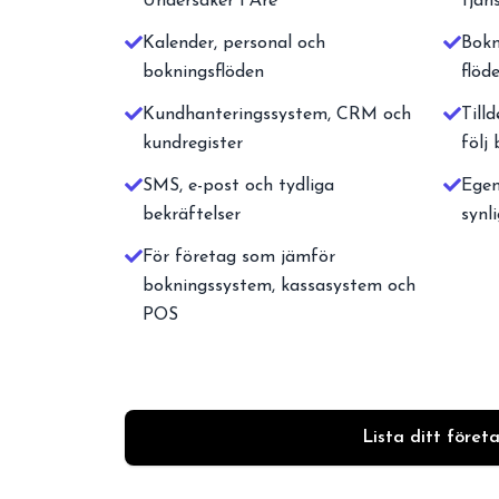
Undersåker i Åre
tjän
Kalender, personal och
Bokn
bokningsflöden
flöd
Kundhanteringssystem, CRM och
Tilld
kundregister
följ
SMS, e-post och tydliga
Egen
bekräftelser
synl
För företag som jämför
bokningssystem, kassasystem och
POS
Lista ditt föret