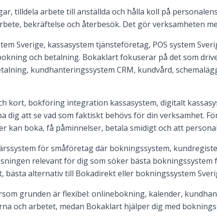
r, tilldela arbete till anställda och hålla koll på personale
arbete, bekräftelse och återbesök. Det gör verksamheten mer
em Sverige, kassasystem tjänsteföretag, POS system Sverig
bokning och betalning. Bokaklart fokuserar på det som drive
etalning, kundhanteringssystem CRM, kundvård, schemaläg
kort, bokföring integration kassasystem, digitalt kassasys
a dig att se vad som faktiskt behövs för din verksamhet. Fö
der kan boka, få påminnelser, betala smidigt och att persona
färssystem för småföretag där bokningssystem, kundregiste
ösningen relevant för dig som söker bästa bokningssystem
, bästa alternativ till Bokadirekt eller bokningssystem Sveri
som grunden är flexibel: onlinebokning, kalender, kundhant
erna och arbetet, medan Bokaklart hjälper dig med bokningsf