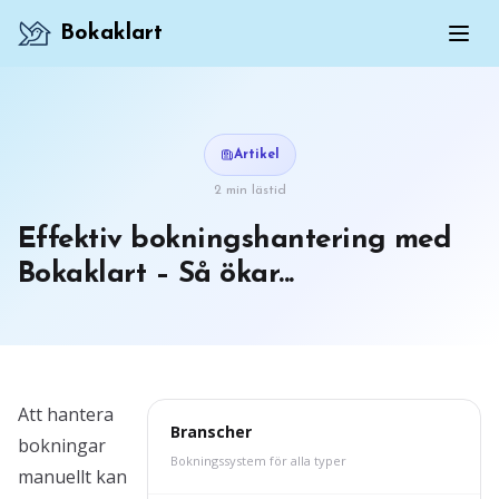
Bokaklart
Artikel
2 min lästid
Effektiv bokningshantering med
Bokaklart – Så ökar...
Att hantera
Branscher
bokningar
Bokningssystem för alla typer
manuellt kan