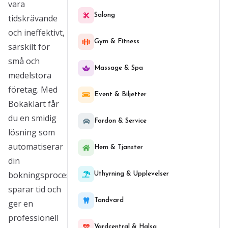
vara
Salong
tidskrävande
och ineffektivt,
Gym & Fitness
särskilt för
små och
Massage & Spa
medelstora
företag. Med
Event & Biljetter
Bokaklart får
du en smidig
Fordon & Service
lösning som
automatiserar
Hem & Tjanster
din
bokningsprocess,
Uthyrning & Upplevelser
sparar tid och
Tandvard
ger en
professionell
Vardcentral & Halsa