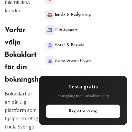
bild till dina
kunder.
Juridik & Radgivning
Varför
IT & Support
välja
Hotell & Boende
Bokaklart
Demo Branch Plugin
för din
bokningshantering?
Testa gratis
Bokaklart är
Kom igång med Bokaklart idag
en pålitlig
plattform som
Registrera dig
hjälper företag
i hela Sverige