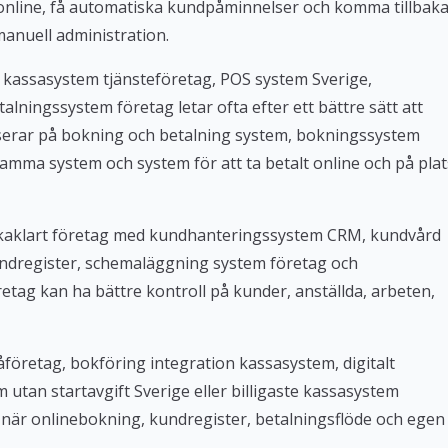
 online, få automatiska kundpåminnelser och komma tillbak
manuell administration.
 kassasystem tjänsteföretag, POS system Sverige,
lningssystem företag letar ofta efter ett bättre sätt att
userar på bokning och betalning system, bokningssystem
amma system och system för att ta betalt online och på plat
Bokaklart företag med kundhanteringssystem CRM, kundvård
ndregister, schemaläggning system företag och
tag kan ha bättre kontroll på kunder, anställda, arbeten,
företag, bokföring integration kassasystem, digitalt
tan startavgift Sverige eller billigaste kassasystem
iv när onlinebokning, kundregister, betalningsflöde och egen