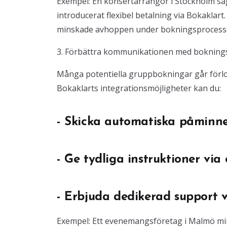
Exempel: En konsertarrangör i Stockholm så
introducerat flexibel betalning via Bokaklar
minskade avhoppen under bokningsprocess
3. Förbättra kommunikationen med bokning
Många potentiella gruppbokningar går förlor
Bokaklarts integrationsmöjligheter kan du:
- Skicka automatiska påminn
- Ge tydliga instruktioner vi
- Erbjuda dedikerad support v
Exempel: Ett evenemangsföretag i Malmö m