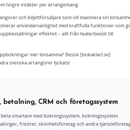
em högre intäkter per arrangemang.
rangörer och biljettförsäljare som vill maximera sin lönsamh
inerar användarvänlighet med kraftfulla funktioner som g
ppbeställningar effektivt – allt från teaterbesök till
gruppbokningar mer lönsamma? Besök [bokaklart.se]
ndra svenska arrangörer lyckats!
, betalning, CRM och företagssystem
l arbeta smartare med bokningssystem, bokningssystem
alonger, frisörer, skönhetsföretag och andra tjänsteföreta