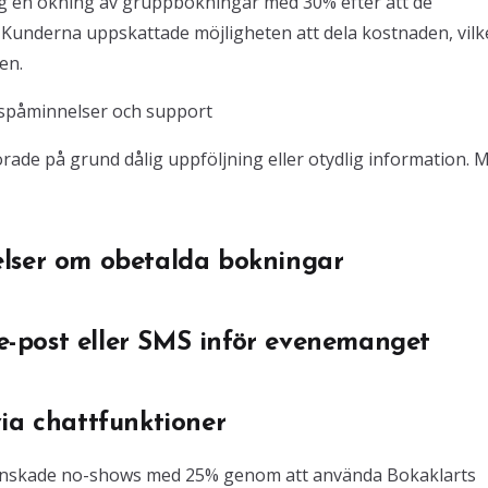
g en ökning av gruppbokningar med 30% efter att de
t. Kunderna uppskattade möjligheten att dela kostnaden, vilk
en.
spåminnelser och support
ade på grund dålig uppföljning eller otydlig information. 
elser om obetalda bokningar
a e-post eller SMS inför evenemanget
ia chattfunktioner
inskade no-shows med 25% genom att använda Bokaklarts