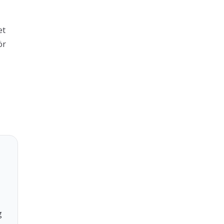
et
ör
g