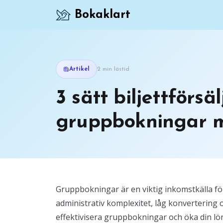
Bokaklart
Artikel
2 min lästid
3 sätt biljettförsä
gruppbokningar 
Gruppbokningar är en viktig inkomstkälla fö
administrativ komplexitet, låg konvertering 
effektivisera gruppbokningar och öka din lön