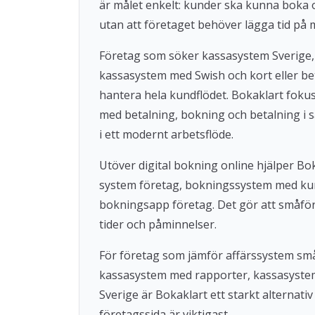
är målet enkelt: kunder ska kunna boka
utan att företaget behöver lägga tid på 
Företag som söker kassasystem Sverige,
kassasystem med Swish och kort eller beta
hantera hela kundflödet. Bokaklart fok
med betalning, bokning och betalning i s
i ett modernt arbetsflöde.
Utöver digital bokning online hjälper 
system företag, bokningssystem med ku
bokningsapp företag. Det gör att småföre
tider och påminnelser.
För företag som jämför affärssystem små
kassasystem med rapporter, kassasystem u
Sverige är Bokaklart ett starkt alternat
företagssida är viktigast.