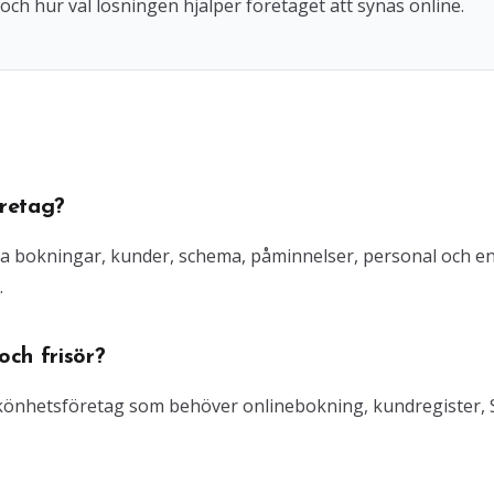
och hur väl lösningen hjälper företaget att synas online.
retag?
ra bokningar, kunder, schema, påminnelser, personal och e
.
ch frisör?
 skönhetsföretag som behöver onlinebokning, kundregister,