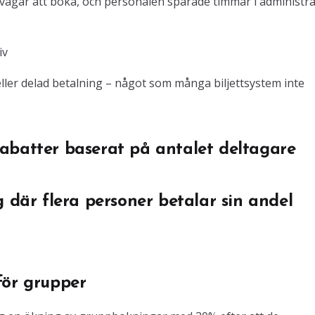
 vägar att boka, och personalen sparade timmar i administr
iv
ller delad betalning – något som många biljettsystem inte
abatter baserat på antalet deltagare
g där flera personer betalar sin andel
för grupper