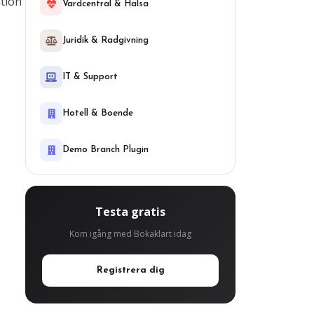
ation
Vardcentral & Halsa
Juridik & Radgivning
IT & Support
Hotell & Boende
Demo Branch Plugin
Testa gratis
Kom igång med Bokaklart idag
Registrera dig