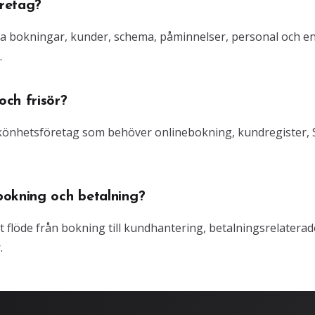
retag?
ra bokningar, kunder, schema, påminnelser, personal och e
.
ch frisör?
 skönhetsföretag som behöver onlinebokning, kundregister,
bokning och betalning?
gt flöde från bokning till kundhantering, betalningsrelaterad
.