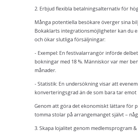
2. Erbjud flexibla betalningsalternativ för h
Många potentiella besökare överger sina bi
Bokaklarts integrationsmöjligheter kan du e
och ökar slutliga försäljningar:
- Exempel: En festivalarrangör införde delbe
bokningar med 18 %. Människor var mer benä
månader.
- Statistik: En undersökning visar att evene
konverteringsgrad än de som bara tar emot 
Genom att göra det ekonomiskt lättare för pub
tomma stolar på arrangemanget självt – något
3. Skapa lojalitet genom medlemsprogram &