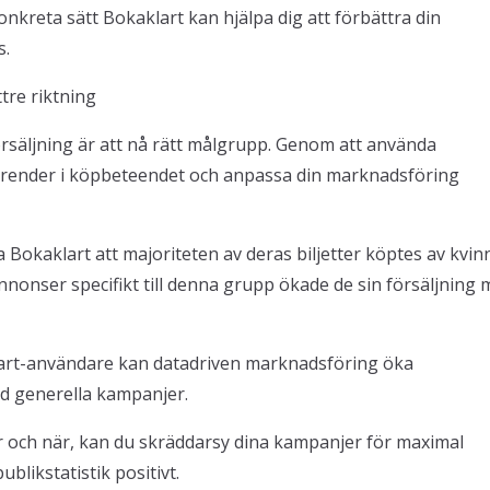
nkreta sätt Bokaklart kan hjälpa dig att förbättra din
s.
tre riktning
örsäljning är att nå rätt målgrupp. Genom att använda
 trender i köpbeteendet och anpassa din marknadsföring
 Bokaklart att majoriteten av deras biljetter köptes av kvinn
nonser specifikt till denna grupp ökade de sin försäljning
aklart-användare kan datadriven marknadsföring öka
ed generella kampanjer.
r och när, kan du skräddarsy dina kampanjer för maximal
blikstatistik positivt.