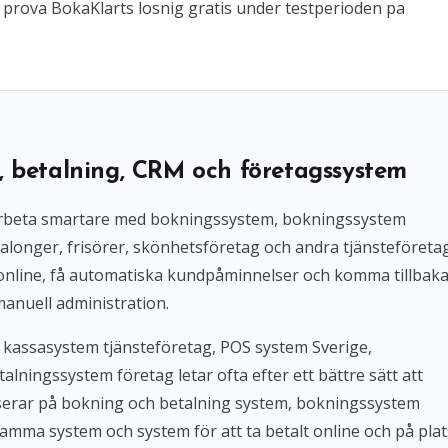
dag prova BokaKlarts losnig gratis under testperioden pa
, betalning, CRM och företagssystem
l arbeta smartare med bokningssystem, bokningssystem
alonger, frisörer, skönhetsföretag och andra tjänsteföreta
 online, få automatiska kundpåminnelser och komma tillbak
manuell administration.
 kassasystem tjänsteföretag, POS system Sverige,
lningssystem företag letar ofta efter ett bättre sätt att
userar på bokning och betalning system, bokningssystem
amma system och system för att ta betalt online och på plat