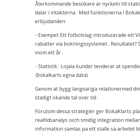
Återkommande besökare är nyckeln till stabil
dalar i intäkterna . Med funktionerna i Bokak
erbjudanden:
- Exempel: Ett fotbolslag introducerade ett V
rabatter via bokningssystemet . Resultatet? 
inom ett år .
- Statistik : Lojaia kunder tenderar at spen
:Bokalkarts egna data).
Genom at bygg langvariga relationermed din 
stadigt okande tal over tid .
Förutom dessa strategier ger BokaKlarts pla
realtidsanalys occh smidig integration mellan 
information samlas pa ett stalle sa arbetet bli