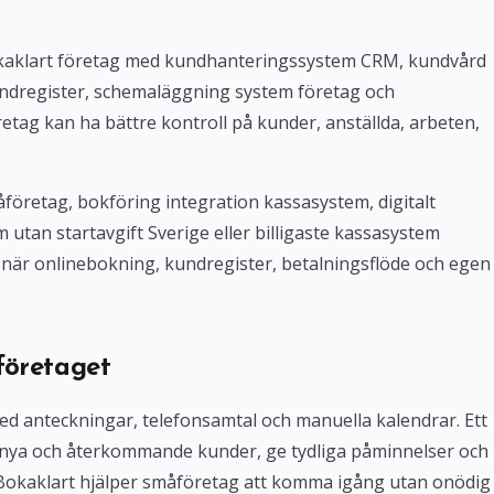
Bokaklart företag med kundhanteringssystem CRM, kundvård
ndregister, schemaläggning system företag och
tag kan ha bättre kontroll på kunder, anställda, arbeten,
företag, bokföring integration kassasystem, digitalt
tan startavgift Sverige eller billigaste kassasystem
iv när onlinebokning, kundregister, betalningsflöde och egen
företaget
med anteckningar, telefonsamtal och manuella kalendrar. Ett
 nya och återkommande kunder, ge tydliga påminnelser och
. Bokaklart hjälper småföretag att komma igång utan onödig