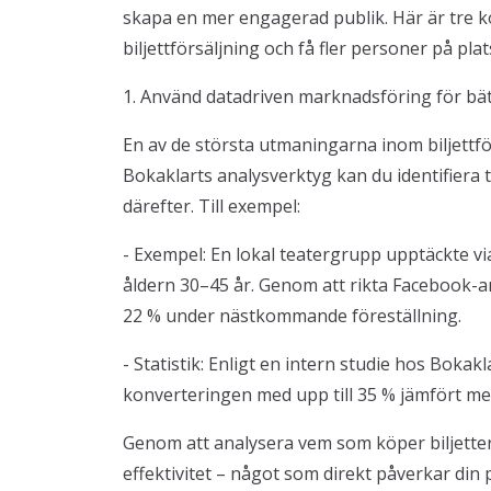
skapa en mer engagerad publik. Här är tre ko
biljettförsäljning och få fler personer på plat
1. Använd datadriven marknadsföring för bät
En av de största utmaningarna inom biljettf
Bokaklarts analysverktyg kan du identifiera
därefter. Till exempel:
- Exempel: En lokal teatergrupp upptäckte via
åldern 30–45 år. Genom att rikta Facebook-an
22 % under nästkommande föreställning.
- Statistik: Enligt en intern studie hos Bok
konverteringen med upp till 35 % jämfört m
Genom att analysera vem som köper biljette
effektivitet – något som direkt påverkar din pu