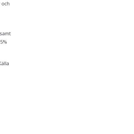
r och
 samt
 65%
älla