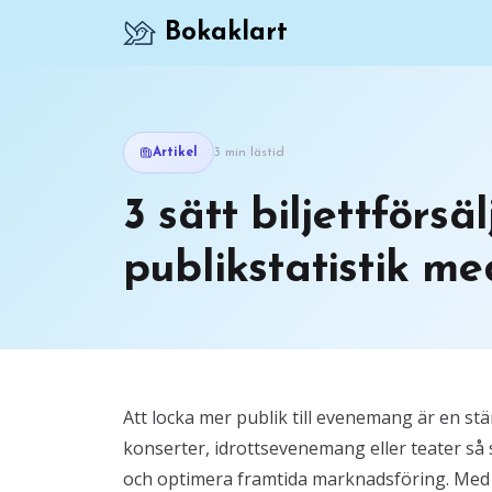
Bokaklart
Artikel
3 min lästid
3 sätt biljettförsä
publikstatistik m
Att locka mer publik till evenemang är en stä
konserter, idrottsevenemang eller teater så 
och optimera framtida marknadsföring. Med r