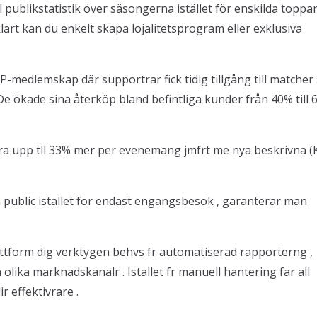
 publikstatistik över säsongerna istället för enskilda toppa
lart kan du enkelt skapa lojalitetsprogram eller exklusiva
IP-medlemskap där supportrar fick tidig tillgång till matcher
De ökade sina återköp bland befintliga kunder från 40% till
dera upp tll 33% mer per evenemang jmfrt me nya beskrivna (K
public istallet for endast engangsbesok , garanterar man
ttform dig verktygen behvs fr automatiserad rapporterng ,
olika marknadskanalr . Istallet fr manuell hantering far all
r effektivrare .