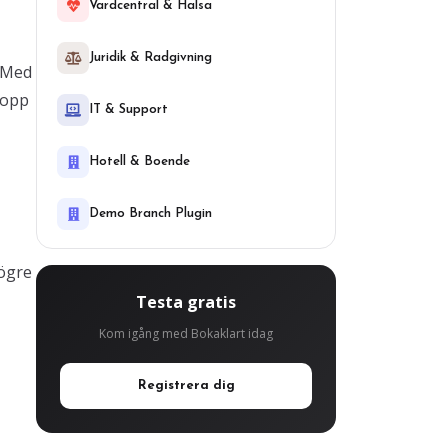
Vardcentral & Halsa
Juridik & Radgivning
. Med
hopp
IT & Support
Hotell & Boende
Demo Branch Plugin
högre
Testa gratis
Kom igång med Bokaklart idag
Registrera dig