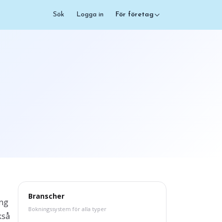
Sök
Logga in
För företag
Branscher
ång
Bokningssystem för alla typer
kså