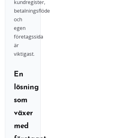
kundregister,
betalningsflöde
och
egen
företagssida
är
viktigast.
En
lösning
som
växer
med