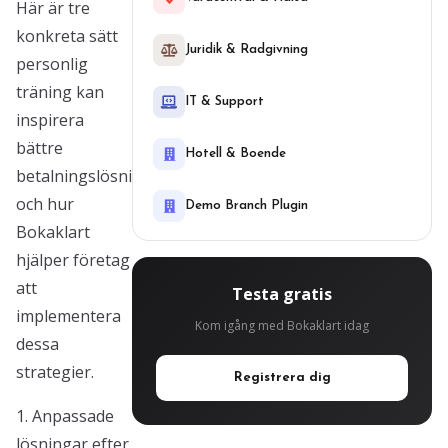
Här är tre
konkreta sätt
Juridik & Radgivning
personlig
träning kan
IT & Support
inspirera
bättre
Hotell & Boende
betalningslösningar,
och hur
Demo Branch Plugin
Bokaklart
hjälper företag
att
Testa gratis
implementera
Kom igång med Bokaklart idag
dessa
strategier.
Registrera dig
1. Anpassade
lösningar efter