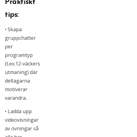
Praktiskt
tips:
• Skapa
gruppchatter
per
programtyp
(t.ex.12-väckers
utmaning) där
deltagarna
motiverar
varandra..
• Ladda upp
videovisningar
av övningar så