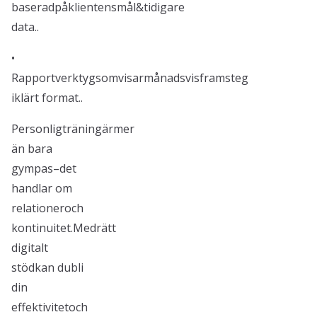
baseradpåklientensmål&tidigare
data..
•
Rapportverktygsomvisarmånadsvisframsteg
iklärt format..
Personligträningärmer
än bara
gympas–det
handlar om
relationeroch
kontinuitet.Medrätt
digitalt
stödkan dubli
din
effektivitetoch