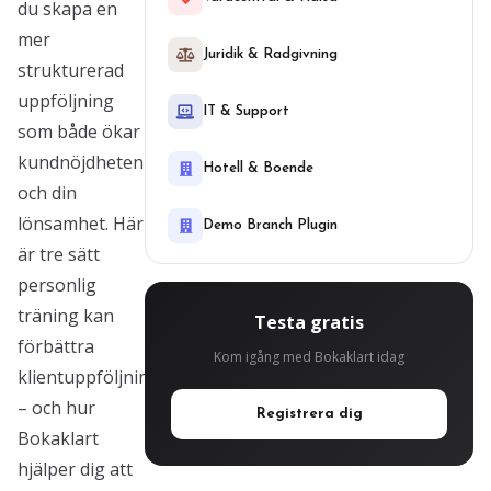
du skapa en
mer
Juridik & Radgivning
strukturerad
uppföljning
IT & Support
som både ökar
kundnöjdheten
Hotell & Boende
och din
lönsamhet. Här
Demo Branch Plugin
är tre sätt
personlig
träning kan
Testa gratis
förbättra
Kom igång med Bokaklart idag
klientuppföljning
– och hur
Registrera dig
Bokaklart
hjälper dig att