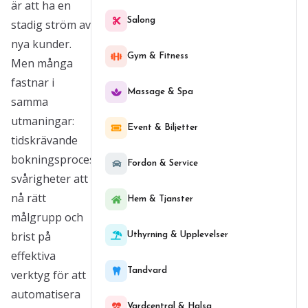
är att ha en
Salong
stadig ström av
nya kunder.
Gym & Fitness
Men många
fastnar i
Massage & Spa
samma
utmaningar:
Event & Biljetter
tidskrävande
bokningsprocesser,
Fordon & Service
svårigheter att
nå rätt
Hem & Tjanster
målgrupp och
brist på
Uthyrning & Upplevelser
effektiva
Tandvard
verktyg för att
automatisera
Vardcentral & Halsa