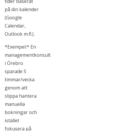
tider baserat
på din kalender
(Google
Calendar,
Outlook m.fl.).
*Exempel:* En
managementkonsult
i Örebro
sparade 5
timmar/vecka
genom att
slippa hantera
manuella
bokningar och
istället
fokusera på