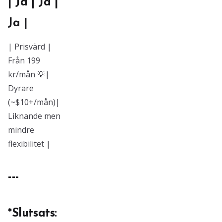
| Ja | Ja |
Ja |
| Prisvärd |
Från 199
kr/mån 💡|
Dyrare
(~$10+/mån)|
Liknande men
mindre
flexibilitet |
---
*Slutsats: