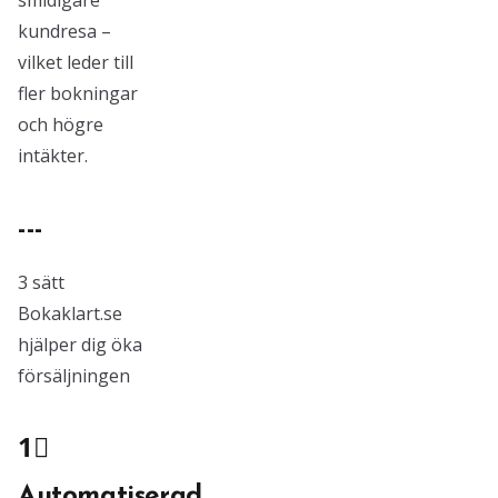
smidigare
kundresa –
vilket leder till
fler bokningar
och högre
intäkter.
---
3 sätt
Bokaklart.se
hjälper dig öka
försäljningen
1⃣
Automatiserad