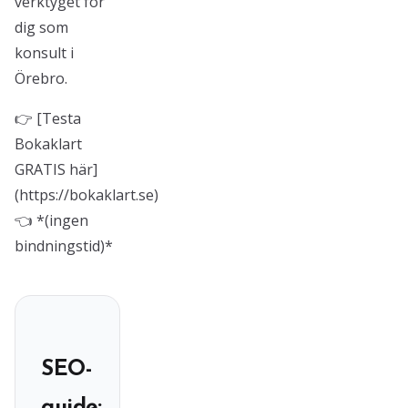
verktyget för
dig som
konsult i
Örebro.
👉 [Testa
Bokaklart
GRATIS här]
(https://bokaklart.se)
👈 *(ingen
bindningstid)*
SEO-