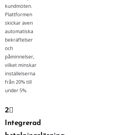
kundmöten.
Plattformen
skickar även
automatiska
bekräftelser
och
påminnelser,
vilket minskar
inställelserna
från 20% till
under 5%.
2⃣
Integrerad