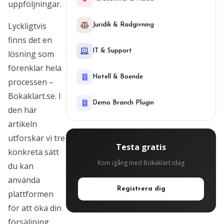
uppföljningar.
Lyckligtvis
Juridik & Radgivning
finns det en
IT & Support
lösning som
förenklar hela
Hotell & Boende
processen –
Bokaklart.se. I
Demo Branch Plugin
den här
artikeln
utforskar vi tre
Testa gratis
konkreta sätt
Kom igång med Bokaklart idag
du kan
använda
Registrera dig
plattformen
för att öka din
försäljning,