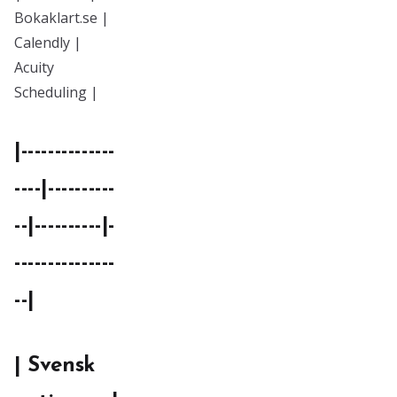
Bokaklart.se |
Calendly |
Acuity
Scheduling |
|--------------
----|----------
--|----------|-
---------------
--|
| Svensk