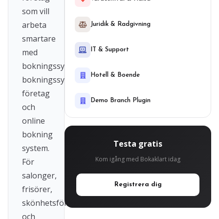
som vill
arbeta
Juridik & Radgivning
smartare
IT & Support
med
bokningssystem,
Hotell & Boende
bokningssystem
företag
Demo Branch Plugin
och
online
bokning
Testa gratis
system.
Kom igång med Bokaklart idag
För
salonger,
Registrera dig
frisörer,
skönhetsföretag
och