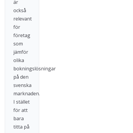
är
också
relevant
för
företag
som
jämför
olika
bokningslösningar
på den
svenska
marknaden.
I stället
för att
bara
titta på