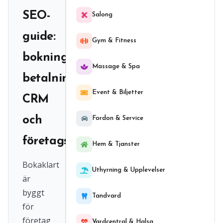
SEO-
Salong
guide:
Gym & Fitness
bokningssystem,
Massage & Spa
betalning,
Event & Biljetter
CRM
och
Fordon & Service
företagssystem
Hem & Tjanster
Bokaklart
Uthyrning & Upplevelser
är
byggt
Tandvard
för
företag
Vardcentral & Halsa