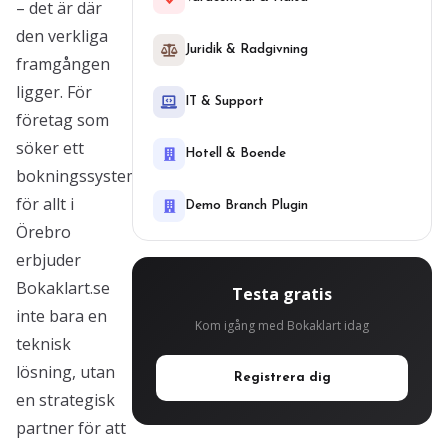
– det är där
den verkliga
Juridik & Radgivning
framgången
ligger. För
IT & Support
företag som
söker ett
Hotell & Boende
bokningssystem
för allt i
Demo Branch Plugin
Örebro
erbjuder
Bokaklart.se
Testa gratis
inte bara en
Kom igång med Bokaklart idag
teknisk
lösning, utan
Registrera dig
en strategisk
partner för att