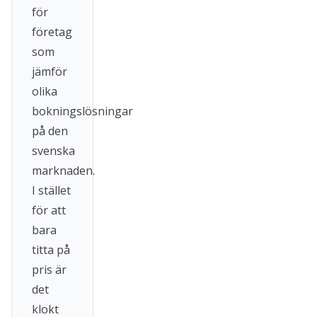
för
företag
som
jämför
olika
bokningslösningar
på den
svenska
marknaden.
I stället
för att
bara
titta på
pris är
det
klokt