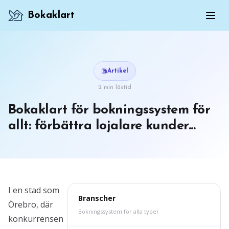
Bokaklart
Artikel
2 min lästid
Bokaklart för bokningssystem för
allt: förbättra lojalare kunder...
I en stad som
Branscher
Örebro, där
Bokningssystem för alla typer
konkurrensen