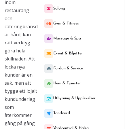
inom
Salong
restaurang-
och
Gym & Fitness
cateringbranschen
är hård, kan
Massage & Spa
rätt verktyg
göra hela
Event & Biljetter
skillnaden. Att
locka nya
Fordon & Service
kunder är en
sak, men att
Hem & Tjanster
bygga ett lojalt
kundunderlag
Uthyrning & Upplevelser
som
Tandvard
återkommer
gång på gång
Vardcentral & Halsa