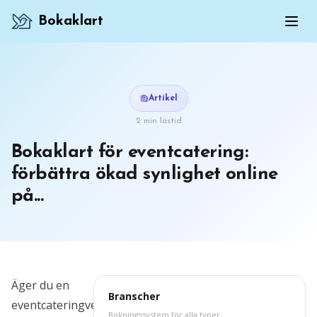
Bokaklart
Artikel
2 min lästid
Bokaklart för eventcatering:
förbättra ökad synlighet online
på...
Äger du en
Branscher
eventcateringverksamhet
Bokningssystem för alla typer