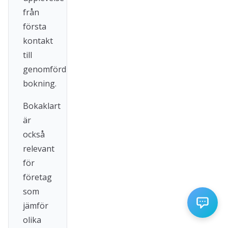
från
första
kontakt
till
genomförd
bokning.
Bokaklart
är
också
relevant
för
företag
som
jämför
olika