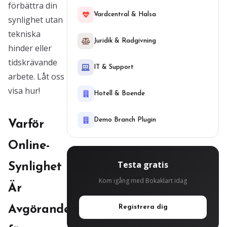
förbättra din
Vardcentral & Halsa
synlighet utan
tekniska
Juridik & Radgivning
hinder eller
tidskrävande
IT & Support
arbete. Låt oss
visa hur!
Hotell & Boende
Demo Branch Plugin
Varför
Online-
Testa gratis
Synlighet
Kom igång med Bokaklart idag
Är
Avgörande
Registrera dig