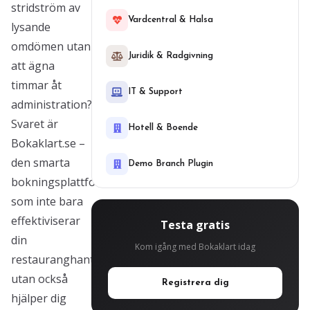
stridström av
Vardcentral & Halsa
lysande
omdömen utan
Juridik & Radgivning
att ägna
timmar åt
IT & Support
administration?
Svaret är
Hotell & Boende
Bokaklart.se –
den smarta
Demo Branch Plugin
bokningsplattformen
som inte bara
effektiviserar
Testa gratis
din
Kom igång med Bokaklart idag
restauranghantering,
utan också
Registrera dig
hjälper dig