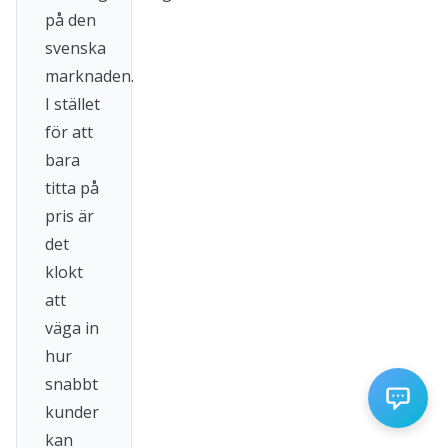
på den
svenska
marknaden.
I stället
för att
bara
titta på
pris är
det
klokt
att
väga in
hur
snabbt
kunder
kan