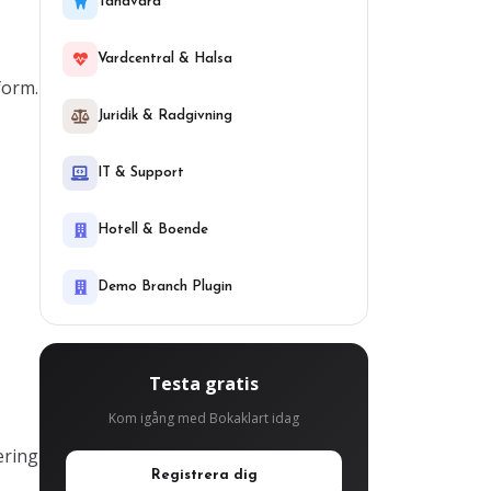
Tandvard
Vardcentral & Halsa
form.
Juridik & Radgivning
IT & Support
Hotell & Boende
Demo Branch Plugin
Testa gratis
Kom igång med Bokaklart idag
ering
Registrera dig