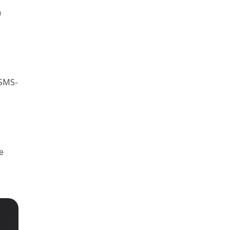
n
 SMS-
e