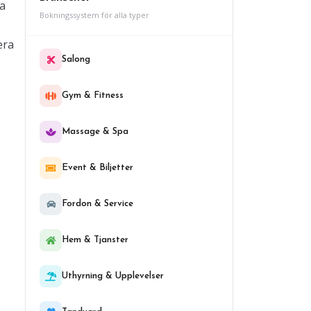
la
Bokningssystem för alla typer
era
Salong
Gym & Fitness
Massage & Spa
Event & Biljetter
Fordon & Service
Hem & Tjanster
Uthyrning & Upplevelser