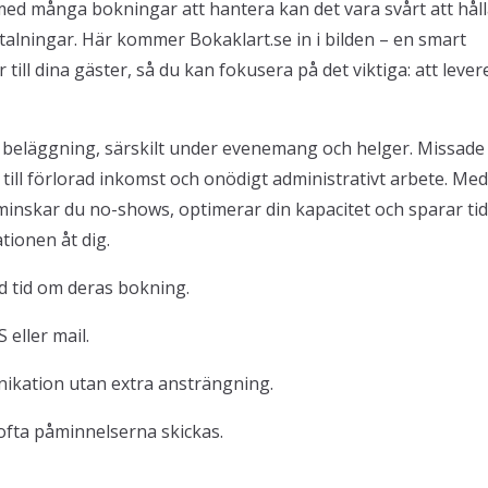
ed många bokningar att hantera kan det vara svårt att hål
etalningar. Här kommer Bokaklart.se in i bilden – en smart
ill dina gäster, så du kan fokusera på det viktiga: att lever
 beläggning, särskilt under evenemang och helger. Missade
till förlorad inkomst och onödigt administrativt arbete. Med
inskar du no-shows, optimerar din kapacitet och sparar tid
ionen åt dig.
 tid om deras bokning.
 eller mail.
ikation utan extra ansträngning.
 ofta påminnelserna skickas.