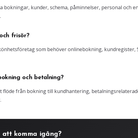
ra bokningar, kunder, schema, påminnelser, personal och e
.
ch frisör?
 skönhetsföretag som behöver onlinebokning, kundregister,
bokning och betalning?
gt flöde från bokning till kundhantering, betalningsrelaterad
.
 att komma igång?