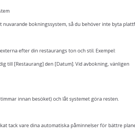
ystem
t nuvarande bokningssystem, så du behöver inte byta platt
externa efter din restaurangs ton och stil. Exempel:
ig till [Restaurang] den [Datum]. Vid avbokning, vänligen
24 timmar innan besöket) och låt systemet göra resten.
kat tack vare dina automatiska påminnelser för bättre plan