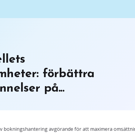
llets
heter: förbättra
nelser på...
ktiv bokningshantering avgörande för att maximera omsättn