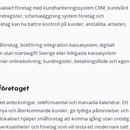
Bokaklart företag med kundhanteringssystem CRM, kundvård
ndregister, schemaläggning system företag och
tag kan ha bättre kontroll på kunder, anställda, arbeten,
företag, bokföring integration kassasystem, digitalt
tan startavgift Sverige eller billigaste kassasystem
iv när onlinebokning, kundregister, betalningsflöde och egen
företaget
med anteckningar, telefonsamtal och manuella kalendrar. Ett
 nya och återkommande kunder, ge tydliga påminnelser och
. Bokaklart hjälper småföretag att komma igång utan onödig
verksamheter och företag som vill testa ett modernare sätt