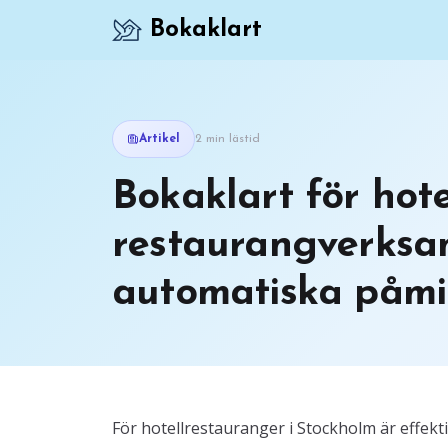
Bokaklart
Artikel
2 min lästid
Bokaklart för hote
restaurangverksam
automatiska påmin
För hotellrestauranger i Stockholm är effe