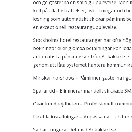
och ge gästerna en smidig upplevelse. Men m
koll på alla bekräftelser, avbokningar och b
lösning som automatiskt skickar påminnelser t
en exceptionell restaurangupplevelse.
Stockholms hotellrestauranger har ofta hög
bokningar eller glömda betalningar kan leda 
automatiska påminnelser från Bokaklart.se m
genom att låta systemet hantera kommunikat
Minskar no-shows – Påminner gästerna i god
Sparar tid – Eliminerar manuellt skickade SMS
Ökar kundnöjdheten – Professionell kommun
Flexibla inställningar – Anpassa när och hur
Så här fungerar det med Bokaklart.se