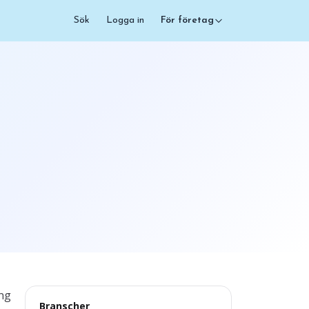
Sök
Logga in
För företag
ing
Branscher