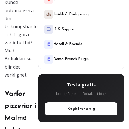
kunde
automatisera
Juridik & Radgivning
din
bokningshantering
IT & Support
och frigöra
värdefull tid?
Hotell & Boende
Med
Bokaklart.se
Demo Branch Plugin
blir det
verklighet.
Testa gratis
Varför
Kom igång med Bokaklart idag
pizzerior i
Registrera dig
Malmö