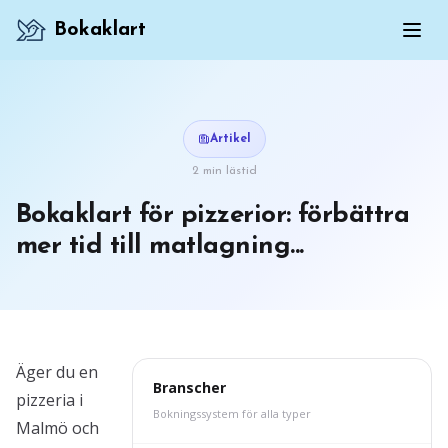
Bokaklart
Artikel
2 min lästid
Bokaklart för pizzerior: förbättra
mer tid till matlagning...
Äger du en
Branscher
pizzeria i
Bokningssystem för alla typer
Malmö och