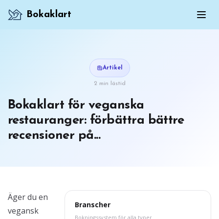
Bokaklart
Artikel
2 min lästid
Bokaklart för veganska
restauranger: förbättra bättre
recensioner på...
Äger du en
Branscher
vegansk
Bokningssystem för alla typer