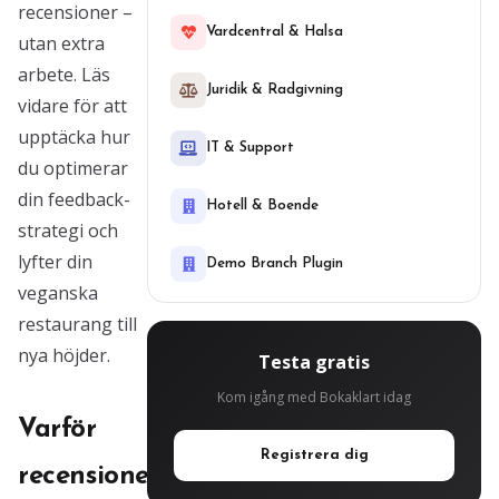
recensioner –
Vardcentral & Halsa
utan extra
arbete. Läs
Juridik & Radgivning
vidare för att
upptäcka hur
IT & Support
du optimerar
din feedback-
Hotell & Boende
strategi och
lyfter din
Demo Branch Plugin
veganska
restaurang till
nya höjder.
Testa gratis
Kom igång med Bokaklart idag
Varför
Registrera dig
recensioner