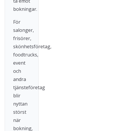
ta emot
bokningar.
För
salonger,
frisörer,
skönhetsföretag,
foodtrucks,
event
och
andra
tjänsteföretag
blir
nyttan
störst
när
bokning,