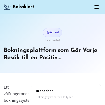
Bokaklart
Artikel
1 min lästid
Bokningsplattform som Gör Varje
Besök till en Positiv...
Ett
Branscher
välfungerande
Bokningssystem för alla typer
bokningssystem