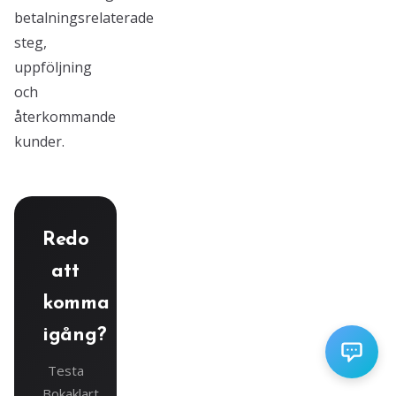
betalningsrelaterade
steg,
uppföljning
och
återkommande
kunder.
Redo
att
komma
igång?
Testa
Bokaklart