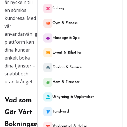
är nyckeln till
Salong
en sömlös
kundresa. Med
Gym & Fitness
vår
användarvänliga
Massage & Spa
plattform kan
dina kunder
Event & Biljetter
enkelt boka
dina tjänster –
Fordon & Service
snabbt och
utan krångel.
Hem & Tjanster
Uthyrning & Upplevelser
Vad som
Gör Vårt
Tandvard
Bokningssystem
Vardcentral & Halsa