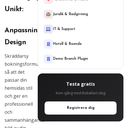
Unikt:
Juridik & Radgivning
Anpassningsbar
IT & Support
Design
Hotell & Boende
Skräddarsy
Demo Branch Plugin
bokningsformuläret
så att det
passar din
Testa gratis
hemsidas stil
Kom igång med Bokaklart idag
och ger en
professionell
Registrera dig
och
sammanhängande