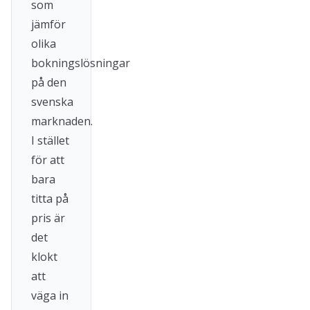
som
jämför
olika
bokningslösningar
på den
svenska
marknaden.
I stället
för att
bara
titta på
pris är
det
klokt
att
väga in