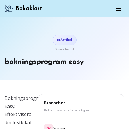
Bokaklart
Artikel
2 min lästid
bokningsprogram easy
Bokningsprogram
Branscher
Easy:
Bokningssystem för alla typer
Effektivisera
din festlokal i
Salong