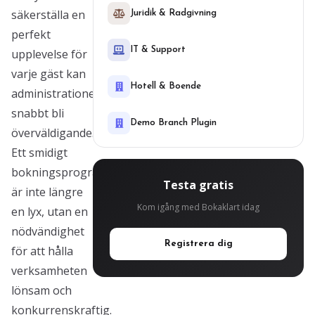
säkerställa en
Juridik & Radgivning
perfekt
IT & Support
upplevelse för
varje gäst kan
Hotell & Boende
administrationen
snabbt bli
Demo Branch Plugin
överväldigande.
Ett smidigt
bokningsprogram
Testa gratis
är inte längre
Kom igång med Bokaklart idag
en lyx, utan en
nödvändighet
Registrera dig
för att hålla
verksamheten
lönsam och
konkurrenskraftig.