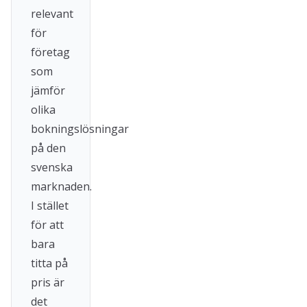
relevant
för
företag
som
jämför
olika
bokningslösningar
på den
svenska
marknaden.
I stället
för att
bara
titta på
pris är
det