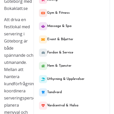
Göteborg med
Bokaklatt.se
Gym & Fitness
Att driva en
festlokal med
Massage & Spa
servering i
Event & Biljetter
Göteborg är
både
Fordon & Service
spännande och
utmanande.
Hem & Tjanster
Mellan att
hantera
Uthyrning & Upplevelser
kundförfrågningar,
koordinera
Tandvard
serveringspersonal,
planera
Vardcentral & Halsa
menyval och