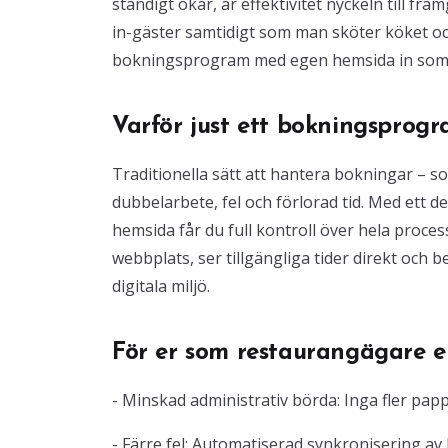
ständigt ökar, är effektivitet nyckeln till f
in-gäster samtidigt som man sköter köket o
bokningsprogram med egen hemsida in som 
Varför just ett bokningspro
Traditionella sätt att hantera bokningar – som
dubbelarbete, fel och förlorad tid. Med ett 
hemsida får du full kontroll över hela proces
webbplats, ser tillgängliga tider direkt och
digitala miljö.
För er som restaurangägare el
- Minskad administrativ börda: Inga fler pap
- Färre fel: Automatiserad synkronisering av