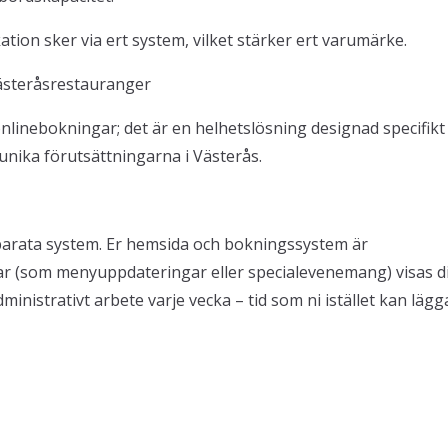
tion sker via ert system, vilket stärker ert varumärke.
Västeråsrestauranger
onlinebokningar; det är en helhetslösning designad specifikt
unika förutsättningarna i Västerås.
eparata system. Er hemsida och bokningssystem är
ar (som menyuppdateringar eller specialevenemang) visas d
inistrativt arbete varje vecka – tid som ni istället kan lägg