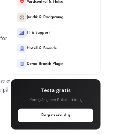
Vardcentral & Halsa
Juridik & Radgivning
IT & Support
 för
Hotell & Boende
Demo Branch Plugin
irekt
a på
Testa gratis
Kom igång med Bokaklart idag
Registrera dig