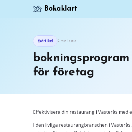
Bokaklart
Artikel
2 min lästid
bokningsprogram
för företag
Effektivisera din restaurang i Västerås me
I den livliga restaurangbranschen i Västerå