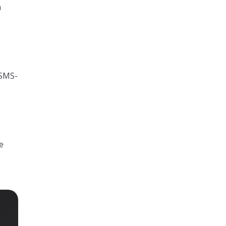
n
 SMS-
e