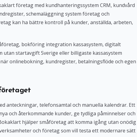
Bokaklart företag med kundhanteringssystem CRM, kundvård
ndregister, schemaläggning system företag och
tag kan ha bättre kontroll på kunder, anställda, arbeten,
företag, bokföring integration kassasystem, digitalt
tan startavgift Sverige eller billigaste kassasystem
iv när onlinebokning, kundregister, betalningsflöde och egen
företaget
med anteckningar, telefonsamtal och manuella kalendrar. Ett
 nya och återkommande kunder, ge tydliga påminnelser och
. Bokaklart hjälper småföretag att komma igång utan onödig
verksamheter och företag som vill testa ett modernare sätt