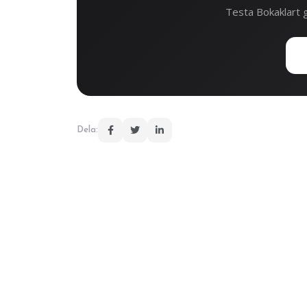
Testa Bokaklart g
Dela: