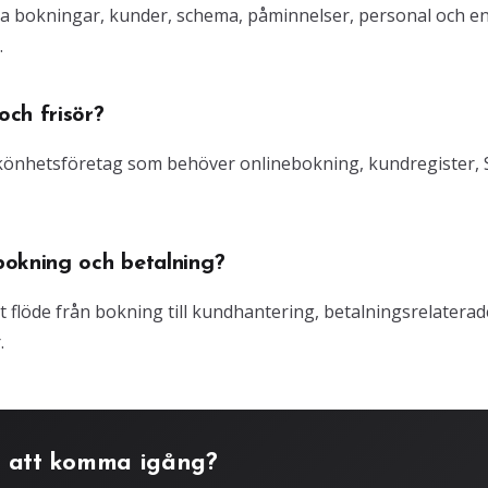
ra bokningar, kunder, schema, påminnelser, personal och e
.
ch frisör?
 skönhetsföretag som behöver onlinebokning, kundregister,
bokning och betalning?
gt flöde från bokning till kundhantering, betalningsrelaterad
.
 att komma igång?