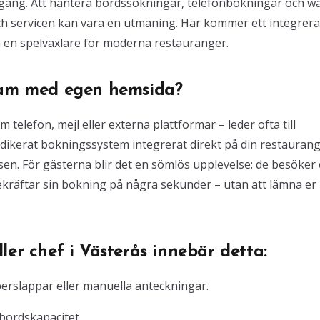
ramgång. Att hantera bordssökningar, telefonbokningar och wa
ch servicen kan vara en utmaning. Här kommer ett integrera
en spelväxlare för moderna restauranger.
gram med egen hemsida?
 telefon, mejl eller externa plattformar – leder ofta till
dedikerat bokningssystem integrerat direkt på din restauran
sen. För gästerna blir det en sömlös upplevelse: de besöker 
 bekräftar sin bokning på några sekunder – utan att lämna er
ler chef i Västerås innebär detta:
perslappar eller manuella anteckningar.
 bordskapacitet.