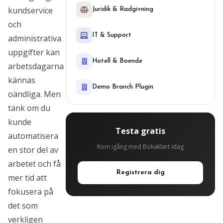
kundservice
Juridik & Radgivning
och
IT & Support
administrativa
uppgifter kan
Hotell & Boende
arbetsdagarna
kännas
Demo Branch Plugin
oändliga. Men
tänk om du
kunde
Testa gratis
automatisera
Kom igång med Bokaklart idag
en stor del av
arbetet och få
Registrera dig
mer tid att
fokusera på
det som
verkligen