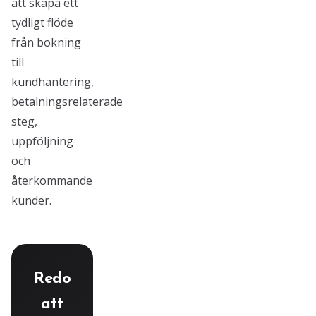
att skapa ett
tydligt flöde
från bokning
till
kundhantering,
betalningsrelaterade
steg,
uppföljning
och
återkommande
kunder.
Redo
att