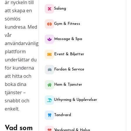
är nyckeln till
Salong
att skapa en
sömlös
Gym & Fitness
kundresa. Med
vår
Massage & Spa
användarvänliga
plattform
Event & Biljetter
underlättar du
för kunderna
Fordon & Service
att hitta och
boka dina
Hem & Tjanster
tjänster –
snabbt och
Uthyrning & Upplevelser
enkelt.
Tandvard
Vad som
Vardcentral & Halsa