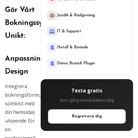
Gör Vårt
Juridik & Radgivning
Bokningssystem
IT & Support
Unikt:
Hotell & Boende
Anpassningsbar
Demo Branch Plugin
Design
Integrera
Testa gratis
bokningsformuläret
Kom igång med Bokaklart idag
sömlöst med
din hemsidas
Registrera dig
utseende för
en