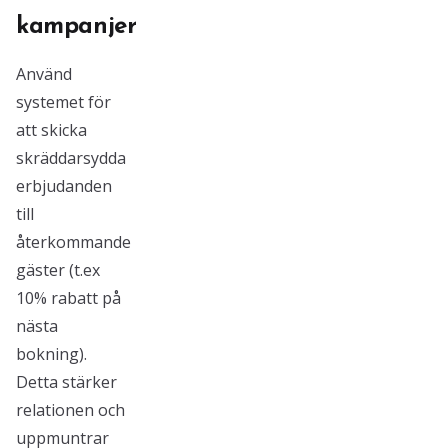
kampanjer
Använd
systemet för
att skicka
skräddarsydda
erbjudanden
till
återkommande
gäster (t.ex
10% rabatt på
nästa
bokning).
Detta stärker
relationen och
uppmuntrar