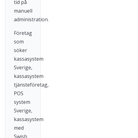
tid på
manuell
administration.
Företag
som
söker
kassasystem
Sverige,
kassasystem
tjänsteföretag,
POS
system
Sverige,
kassasystem
med
Swish