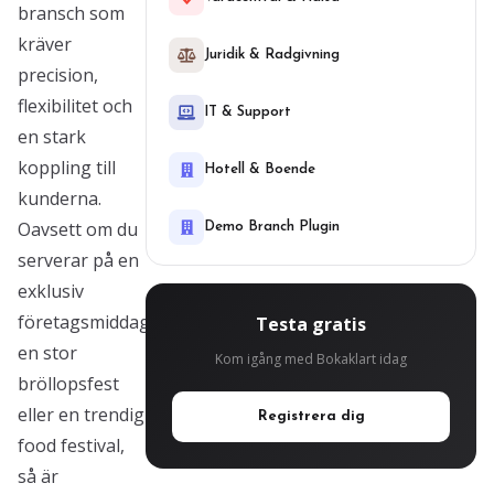
bransch som
kräver
Juridik & Radgivning
precision,
flexibilitet och
IT & Support
en stark
koppling till
Hotell & Boende
kunderna.
Oavsett om du
Demo Branch Plugin
serverar på en
exklusiv
företagsmiddag,
Testa gratis
en stor
Kom igång med Bokaklart idag
bröllopsfest
eller en trendig
Registrera dig
food festival,
så är