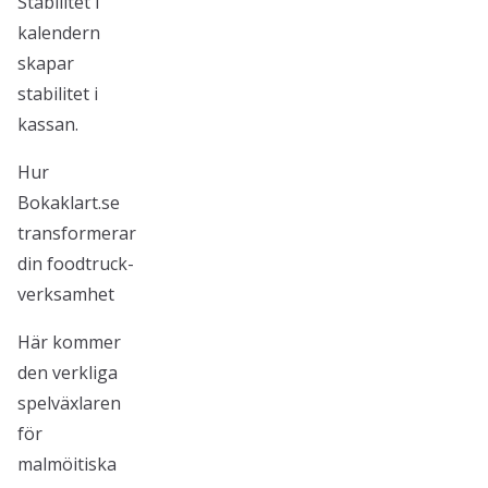
Stabilitet i
kalendern
skapar
stabilitet i
kassan.
Hur
Bokaklart.se
transformerar
din foodtruck-
verksamhet
Här kommer
den verkliga
spelväxlaren
för
malmöitiska