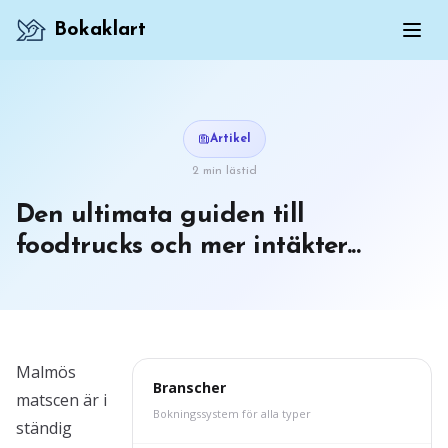
Bokaklart
Artikel
2 min lästid
Den ultimata guiden till
foodtrucks och mer intäkter...
Malmös
Branscher
matscen är i
Bokningssystem för alla typer
ständig