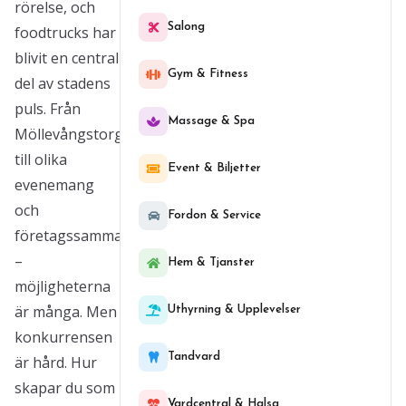
rörelse, och
Salong
foodtrucks har
blivit en central
Gym & Fitness
del av stadens
puls. Från
Massage & Spa
Möllevångstorget
till olika
Event & Biljetter
evenemang
och
Fordon & Service
företagssammanhang
–
Hem & Tjanster
möjligheterna
är många. Men
Uthyrning & Upplevelser
konkurrensen
Tandvard
är hård. Hur
skapar du som
Vardcentral & Halsa