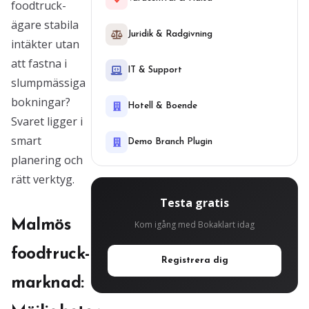
foodtruck-
ägare stabila
Juridik & Radgivning
intäkter utan
att fastna i
IT & Support
slumpmässiga
bokningar?
Hotell & Boende
Svaret ligger i
smart
Demo Branch Plugin
planering och
rätt verktyg.
Testa gratis
Malmös
Kom igång med Bokaklart idag
foodtruck-
Registrera dig
marknad: