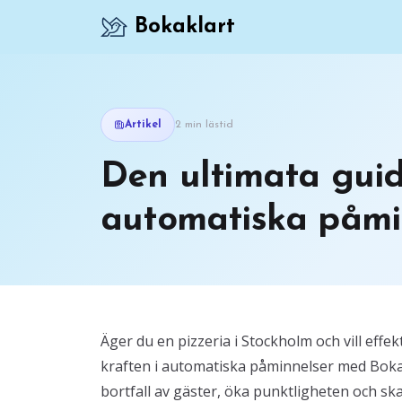
Bokaklart
Artikel
2 min lästid
Den ultimata guide
automatiska påmin
Äger du en pizzeria i Stockholm och vill effe
kraften i automatiska påminnelser med Bokak
bortfall av gäster, öka punktligheten och sk