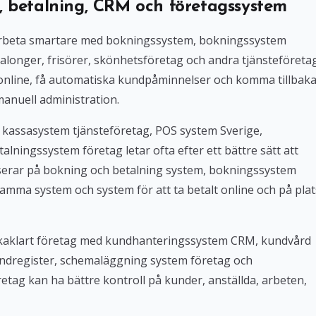
, betalning, CRM och företagssystem
l arbeta smartare med bokningssystem, bokningssystem
alonger, frisörer, skönhetsföretag och andra tjänsteföreta
 online, få automatiska kundpåminnelser och komma tillbak
manuell administration.
 kassasystem tjänsteföretag, POS system Sverige,
lningssystem företag letar ofta efter ett bättre sätt att
userar på bokning och betalning system, bokningssystem
amma system och system för att ta betalt online och på plat
Bokaklart företag med kundhanteringssystem CRM, kundvård
ndregister, schemaläggning system företag och
tag kan ha bättre kontroll på kunder, anställda, arbeten,