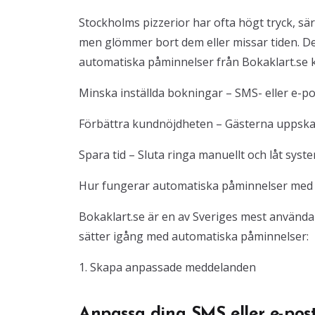
Stockholms pizzerior har ofta högt tryck, sä
men glömmer bort dem eller missar tiden. De
automatiska påminnelser från Bokaklart.se 
Minska inställda bokningar – SMS- eller e-p
Förbättra kundnöjdheten – Gästerna uppskatt
Spara tid – Sluta ringa manuellt och låt sys
Hur fungerar automatiska påminnelser med 
Bokaklart.se är en av Sveriges mest använda
sätter igång med automatiska påminnelser:
1. Skapa anpassade meddelanden
Anpassa dina SMS eller e-pos