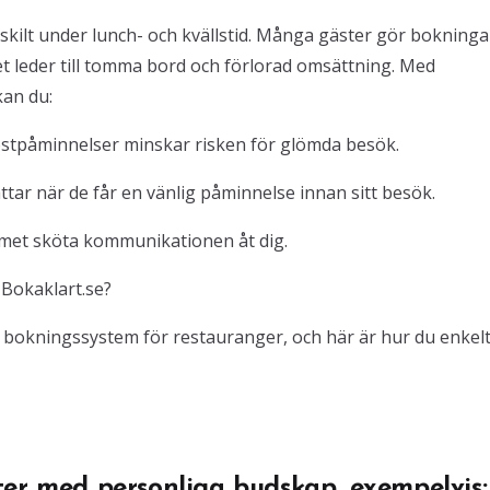
rskilt under lunch- och kvällstid. Många gäster gör bokninga
t leder till tomma bord och förlorad omsättning. Med
kan du:
ostpåminnelser minskar risken för glömda besök.
ar när de får en vänlig påminnelse innan sitt besök.
temet sköta kommunikationen åt dig.
Bokaklart.se?
 bokningssystem för restauranger, och här är hur du enkel
ter med personliga budskap, exempelvis: