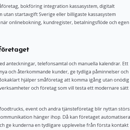
företag, bokföring integration kassasystem, digitalt
tan startavgift Sverige eller billigaste kassasystem
iv när onlinebokning, kundregister, betalningsflöde och egen
företaget
med anteckningar, telefonsamtal och manuella kalendrar. Ett
 nya och återkommande kunder, ge tydliga påminnelser och
. Bokaklart hjälper småföretag att komma igång utan onödig
verksamheter och företag som vill testa ett modernare sätt
foodtrucks, event och andra tjänsteföretag blir nyttan störs
kommunikation hänger ihop. Då kan företaget automatiser
ch ge kunderna en tydligare upplevelse från första kontakt