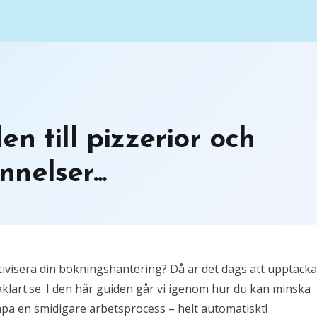
n till pizzerior och
nelser...
ktivisera din bokningshantering? Då är det dags att upptäcka
lart.se. I den här guiden går vi igenom hur du kan minska
apa en smidigare arbetsprocess – helt automatiskt!