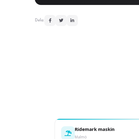
Dela:
Ridemark maskin
Malmö