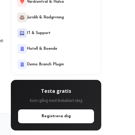
Vardcentral & Halsa
Juridik & Radgivning
IT & Support
me
Hotell & Boende
Demo Branch Plugin
Testa gratis
Kom igång med Bokaklart idag
Registrera dig