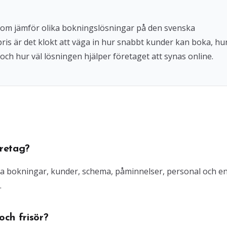
 som jämför olika bokningslösningar på den svenska
 pris är det klokt att väga in hur snabbt kunder kan boka, hu
och hur väl lösningen hjälper företaget att synas online.
retag?
ra bokningar, kunder, schema, påminnelser, personal och e
.
ch frisör?