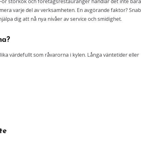
För storkök och företagsrestauranger handlar det inte bar
imera varje del av verksamheten. En avgörande faktor? Sna
hjälpa dig att nå nya nivåer av service och smidighet.
na?
ika värdefullt som råvarorna i kylen. Långa väntetider eller
te