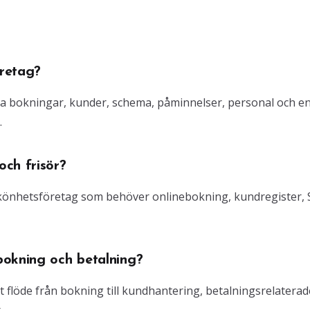
retag?
ra bokningar, kunder, schema, påminnelser, personal och e
.
ch frisör?
 skönhetsföretag som behöver onlinebokning, kundregister,
bokning och betalning?
gt flöde från bokning till kundhantering, betalningsrelaterad