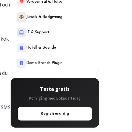
Vardcentral & Halsa
l och
Juridik & Radgivning
IT & Support
 kök
Hotell & Boende
Demo Branch Plugin
å du
Testa gratis
Kom igång med Bokaklart idag
a SMS
Registrera dig