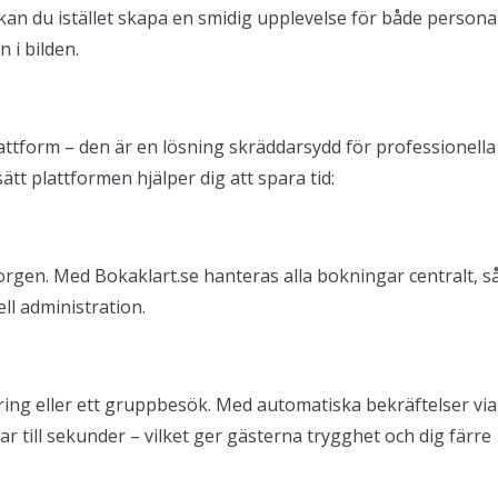
an du istället skapa en smidig upplevelse för både persona
 i bilden.
attform – den är en lösning skräddarsydd för professionella
tt plattformen hjälper dig att spara tid:
orgen. Med Bokaklart.se hanteras alla bokningar centralt, s
ll administration.
tering eller ett gruppbesök. Med automatiska bekräftelser vi
r till sekunder – vilket ger gästerna trygghet och dig färre