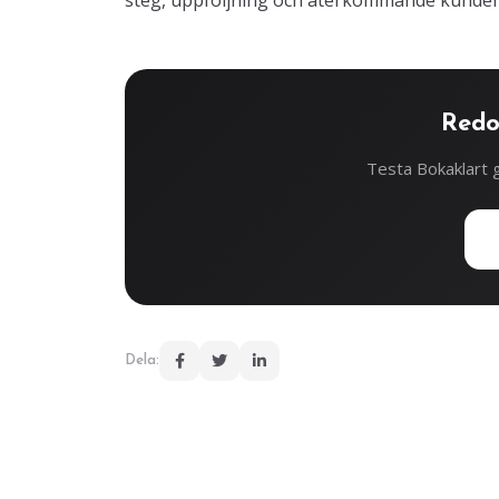
steg, uppföljning och återkommande kunder
Redo
Testa Bokaklart g
Dela: