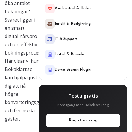
öka antalet
Vardcentral & Halsa
bokningar?
Svaret ligger i
Juridik & Radgivning
en smart
digital närvaro
IT & Support
och en effektiv
bokningsprocess.
Hotell & Boende
Här visar vi hur
Bokaklart.se
Demo Branch Plugin
kan hjälpa just
dig att nå
högre
Testa gratis
konverteringsgrad
Kom igång med Bokaklart idag
och fler nöjda
gäster.
Registrera dig