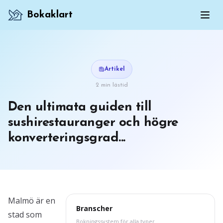
Bokaklart
Artikel
2 min lästid
Den ultimata guiden till
sushirestauranger och högre
konverteringsgrad...
Malmö är en
Branscher
stad som
Bokningssystem för alla typer