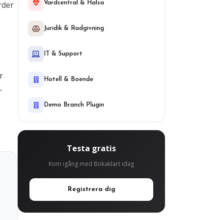
rder
Vardcentral & Halsa
Juridik & Radgivning
IT & Support
r
Hotell & Boende
-
Demo Branch Plugin
Testa gratis
Kom igång med Bokaklart idag
Registrera dig