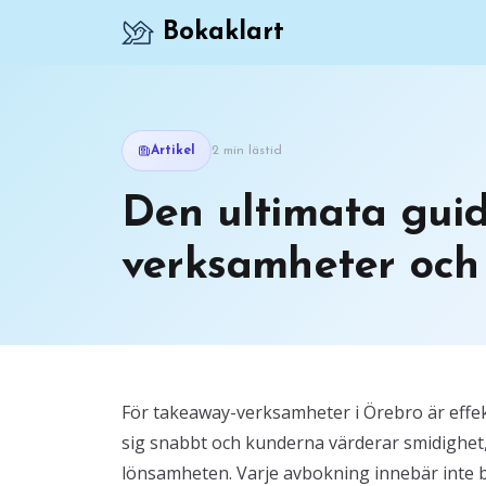
Bokaklart
Artikel
2 min lästid
Den ultimata guid
verksamheter och 
För takeaway-verksamheter i Örebro är effektiv
sig snabbt och kunderna värderar smidighet,
lönsamheten. Varje avbokning innebär inte ba