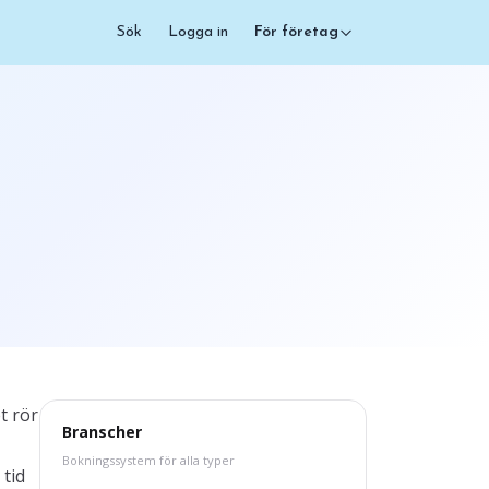
Sök
Logga in
För företag
t rör
Branscher
Bokningssystem för alla typer
 tid