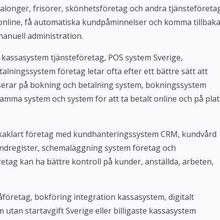
alonger, frisörer, skönhetsföretag och andra tjänsteföreta
 online, få automatiska kundpåminnelser och komma tillbak
manuell administration.
 kassasystem tjänsteföretag, POS system Sverige,
lningssystem företag letar ofta efter ett bättre sätt att
userar på bokning och betalning system, bokningssystem
amma system och system för att ta betalt online och på plat
Bokaklart företag med kundhanteringssystem CRM, kundvård
ndregister, schemaläggning system företag och
tag kan ha bättre kontroll på kunder, anställda, arbeten,
företag, bokföring integration kassasystem, digitalt
tan startavgift Sverige eller billigaste kassasystem