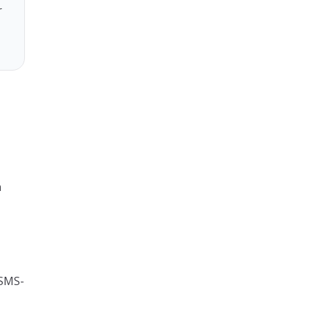
r
n
 SMS-