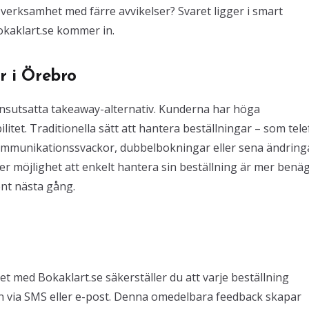
verksamhet med färre avvikelser? Svaret ligger i smart
okaklart.se kommer in.
 i Örebro
nsutsatta takeaway-alternativ. Kunderna har höga
litet. Traditionella sätt att hantera beställningar – som tele
l kommunikationssvackor, dubbelbokningar eller sena ändring
ler möjlighet att enkelt hantera sin beställning är mer benä
ent nästa gång.
 med Bokaklart.se säkerställer du att varje beställning
n via SMS eller e-post. Denna omedelbara feedback skapar