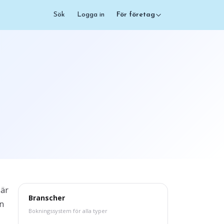
Sök
Logga in
För företag
 är
Branscher
an
Bokningssystem för alla typer