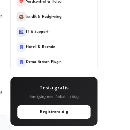
Vardcentral & Halsa
in
Juridik & Radgivning
IT & Support
Hotell & Boende
Demo Branch Plugin
Testa gratis
a
Kom igång med Bokaklart idag
Registrera dig