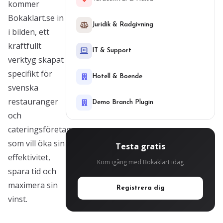
kommer
Bokaklart.se in
Juridik & Radgivning
i bilden, ett
kraftfullt
IT & Support
verktyg skapat
specifikt för
Hotell & Boende
svenska
restauranger
Demo Branch Plugin
och
cateringsföretag
som vill öka sin
Testa gratis
effektivitet,
Kom igång med Bokaklart idag
spara tid och
maximera sin
Registrera dig
vinst.