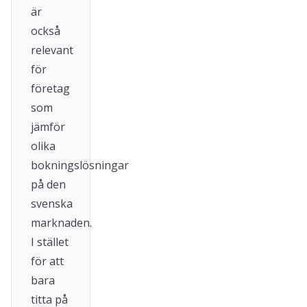
är
också
relevant
för
företag
som
jämför
olika
bokningslösningar
på den
svenska
marknaden.
I stället
för att
bara
titta på