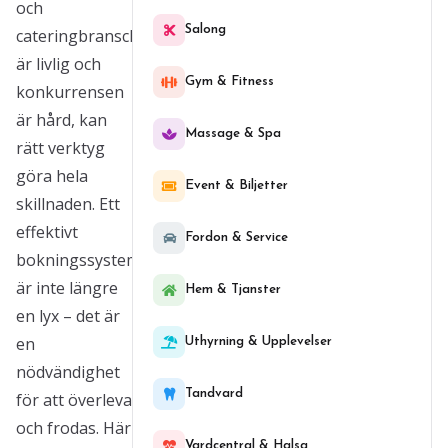
och
Salong
cateringbranschen
är livlig och
Gym & Fitness
konkurrensen
är hård, kan
Massage & Spa
rätt verktyg
göra hela
Event & Biljetter
skillnaden. Ett
effektivt
Fordon & Service
bokningssystem
är inte längre
Hem & Tjanster
en lyx – det är
en
Uthyrning & Upplevelser
nödvändighet
Tandvard
för att överleva
och frodas. Här
Vardcentral & Halsa