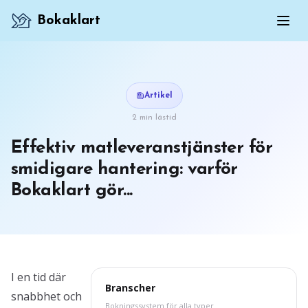
Bokaklart
Artikel
2 min lästid
Effektiv matleveranstjänster för
smidigare hantering: varför
Bokaklart gör...
I en tid där
Branscher
snabbhet och
Bokningssystem för alla typer