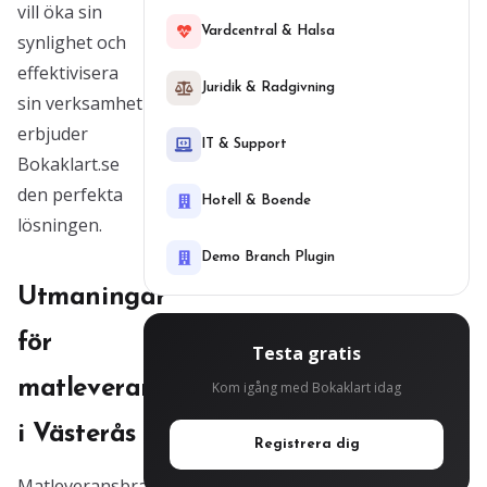
vill öka sin
Vardcentral & Halsa
synlighet och
effektivisera
Juridik & Radgivning
sin verksamhet
erbjuder
IT & Support
Bokaklart.se
den perfekta
Hotell & Boende
lösningen.
Demo Branch Plugin
Utmaningar
för
Testa gratis
matleveranstjänster
Kom igång med Bokaklart idag
i Västerås
Registrera dig
Matleveransbranschen