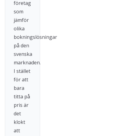
företag
som
jämför
olika
bokningslösningar
på den
svenska
marknaden.
I stället
för att
bara
titta på
pris är
det
klokt
att