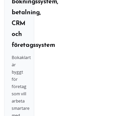
bokningssystem,
betalning,
CRM
och
företagssystem
Bokaklart
är
byggt
för
företag
som vill
arbeta
smartare
med