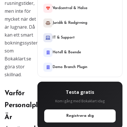
rusningstider,
Vardcentral & Halsa
men inte för
mycket när det
Juridik & Radgivning
är lugnare. Då
kan ett smart
IT & Support
bokningssystem
som
Hotell & Boende
Bokaklart.se
göra stor
Demo Branch Plugin
skillnad.
Testa gratis
Varför
Kom igång med Bokaklart idag
Personalplanering
Är
Registrera dig