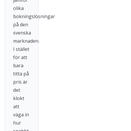
jämför
olika
bokningslösningar
på den
svenska
marknaden.
I stället
för att
bara
titta på
pris är
det
klokt
att
väga in
hur