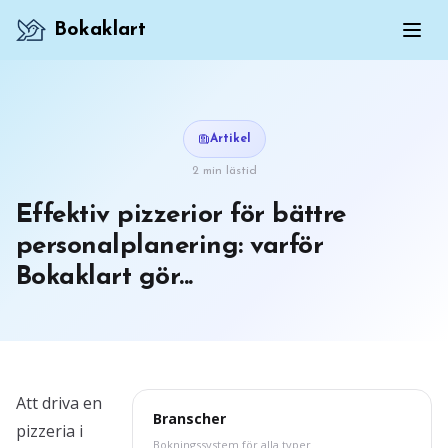
Bokaklart
Artikel
2 min lästid
Effektiv pizzerior för bättre
personalplanering: varför
Bokaklart gör...
Att driva en
Branscher
pizzeria i
Bokningssystem för alla typer