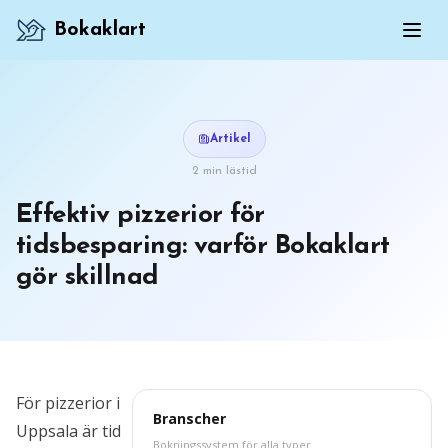
Bokaklart
Artikel
2 min lästid
Effektiv pizzerior för
tidsbesparing: varför Bokaklart
gör skillnad
För pizzerior i
Branscher
Uppsala är tid
Bokningssystem för alla typer