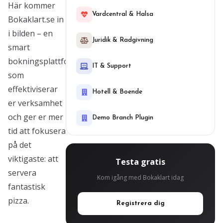
Här kommer
Vardcentral & Halsa
Bokaklart.se in
i bilden – en
Juridik & Radgivning
smart
bokningsplattform
IT & Support
som
effektiviserar
Hotell & Boende
er verksamhet
och ger er mer
Demo Branch Plugin
tid att fokusera
på det
viktigaste: att
Testa gratis
servera
Kom igång med Bokaklart idag
fantastisk
pizza.
Registrera dig