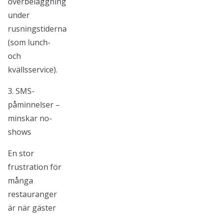
överbeläggning
under
rusningstiderna
(som lunch-
och
kvällsservice).
3. SMS-
påminnelser –
minskar no-
shows
En stor
frustration för
många
restauranger
är när gäster