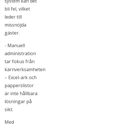
system kan det
bli fel, vilket
leder till
missnöjda
gäster.
- Manuell
administration
tar fokus från
kärnverksamheten
– Excel-ark och
papperslistor
är inte hållbara
lösningar på
sikt.
Med