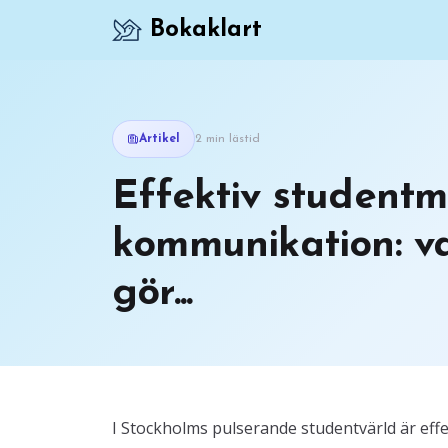
Bokaklart
Artikel
2 min lästid
Effektiv studentm
kommunikation: va
gör...
I Stockholms pulserande studentvärld är effe