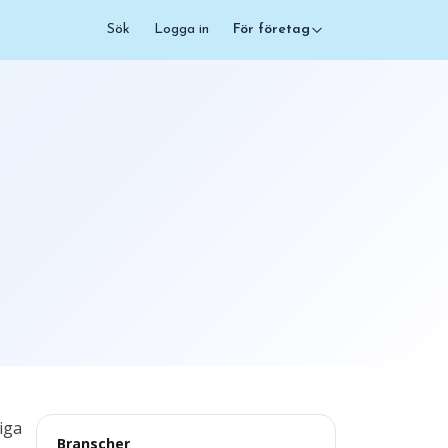
Sök
Logga in
För företag
iga
Branscher