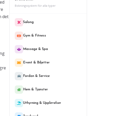
med
Bokningssystem för alla typer
re
h det
Salong
Gym & Fitness
Massage & Spa
ing
Event & Biljetter
gre
Fordon & Service
Hem & Tjanster
Uthyrning & Upplevelser