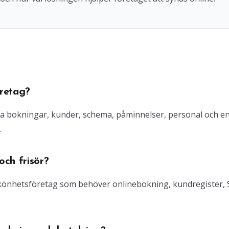
retag?
ra bokningar, kunder, schema, påminnelser, personal och e
.
ch frisör?
 skönhetsföretag som behöver onlinebokning, kundregister,