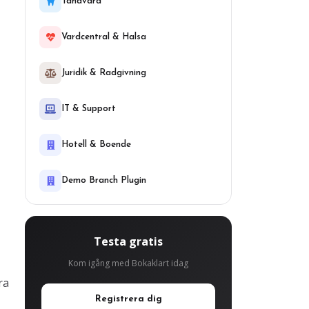
Tandvard
Vardcentral & Halsa
Juridik & Radgivning
IT & Support
Hotell & Boende
Demo Branch Plugin
Testa gratis
Kom igång med Bokaklart idag
ra
Registrera dig