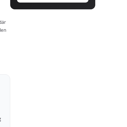
där
len
g
a