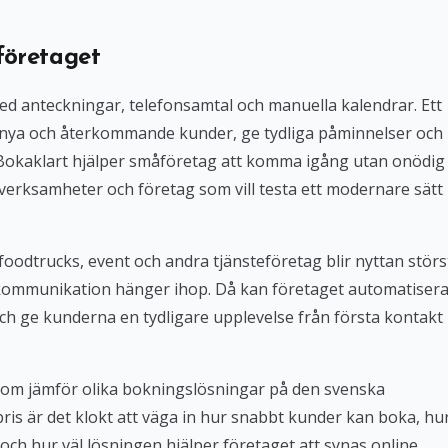
företaget
med anteckningar, telefonsamtal och manuella kalendrar. Ett
 nya och återkommande kunder, ge tydliga påminnelser och
. Bokaklart hjälper småföretag att komma igång utan onödig
verksamheter och företag som vill testa ett modernare sätt
foodtrucks, event och andra tjänsteföretag blir nyttan störs
kommunikation hänger ihop. Då kan företaget automatiser
ch ge kunderna en tydligare upplevelse från första kontakt
 som jämför olika bokningslösningar på den svenska
 pris är det klokt att väga in hur snabbt kunder kan boka, hu
och hur väl lösningen hjälper företaget att synas online.