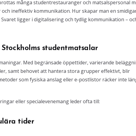
 brottas många studentrestauranger och matsalspersonal 
 och ineffektiv kommunikation. Hur skapar man en smidiga
Svaret ligger i digitalisering och tydlig kommunikation – oc
Stockholms studentmatsalar
tmaningar. Med begränsade öppettider, varierande beläggn
r, samt behovet att hantera stora grupper effektivt, blir
toder som fysiska anslag eller e-postlistor räcker inte län
ngar eller specialevenemang leder ofta till:
lära tider