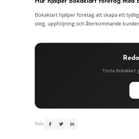
Hur hjälper Bokaklart företag med 
Bokaklart hjälper företag att skapa ett tydli
steg, uppföljning och återkommande kunder
Redo
Testa Bokaklart g
Dela: