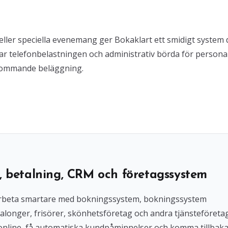
ller speciella evenemang ger Bokaklart ett smidigt system 
kar telefonbelastningen och administrativ börda för persona
 kommande beläggning.
, betalning, CRM och företagssystem
l arbeta smartare med bokningssystem, bokningssystem
alonger, frisörer, skönhetsföretag och andra tjänsteföreta
 online, få automatiska kundpåminnelser och komma tillbak