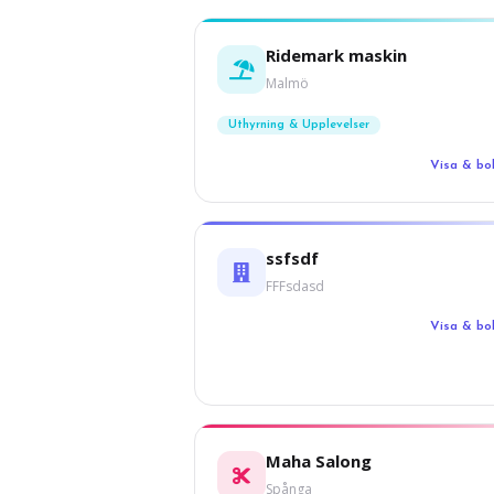
Ridemark maskin
Malmö
Uthyrning & Upplevelser
Visa & b
ssfsdf
FFFsdasd
Visa & b
Maha Salong
Spånga