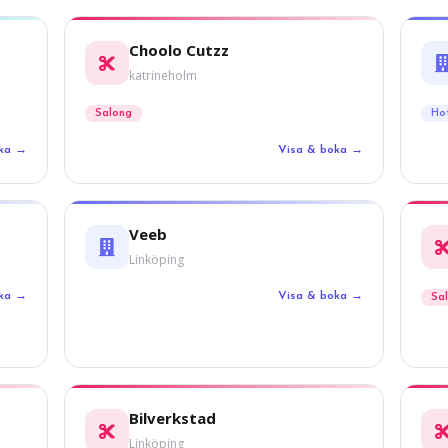
Choolo Cutzz
katrineholm
Salong
Ho
oka →
Visa & boka →
Veeb
Linköping
oka →
Visa & boka →
Sa
Bilverkstad
Linköping