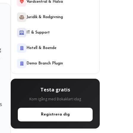
Vardcentral & Halsa
Juridik & Radgivning
IT & Support
Hotell & Boende
g
a
Demo Branch Plugin
Testa gratis
Kom igång med Bokaklart idag
s
Registrera dig