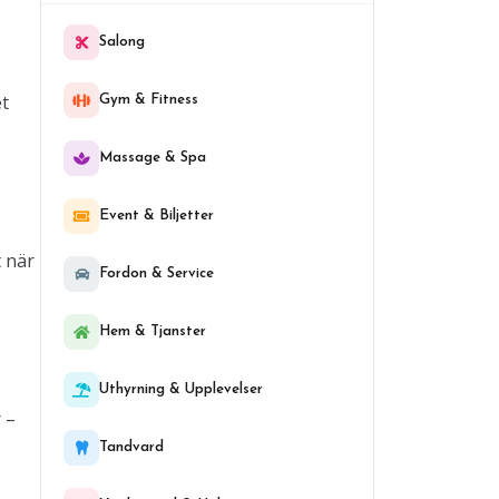
Salong
et
Gym & Fitness
Massage & Spa
Event & Biljetter
t när
Fordon & Service
Hem & Tjanster
Uthyrning & Upplevelser
 –
Tandvard