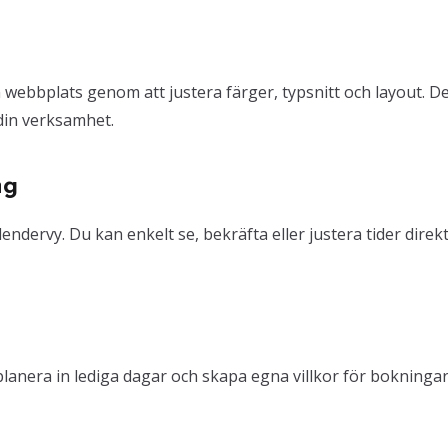
webbplats genom att justera färger, typsnitt och layout. D
 din verksamhet.
ng
endervy. Du kan enkelt se, bekräfta eller justera tider direk
g, planera in lediga dagar och skapa egna villkor för bokningar