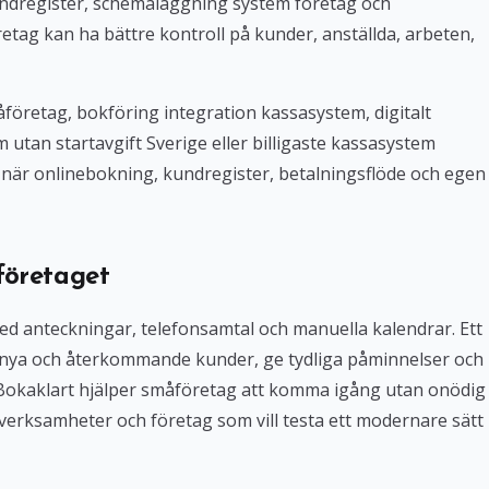
ndregister, schemaläggning system företag och
tag kan ha bättre kontroll på kunder, anställda, arbeten,
företag, bokföring integration kassasystem, digitalt
tan startavgift Sverige eller billigaste kassasystem
iv när onlinebokning, kundregister, betalningsflöde och egen
företaget
med anteckningar, telefonsamtal och manuella kalendrar. Ett
 nya och återkommande kunder, ge tydliga påminnelser och
. Bokaklart hjälper småföretag att komma igång utan onödig
verksamheter och företag som vill testa ett modernare sätt