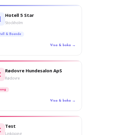
Hotell 5 Star
Stockholm
tell & Boende
Visa & boka →
Rødovre Hundesalon ApS
Rødovre
long
Visa & boka →
Test
Linköping