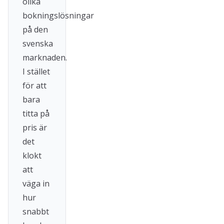
olika
bokningslösningar
på den
svenska
marknaden.
I stället
för att
bara
titta på
pris är
det
klokt
att
väga in
hur
snabbt