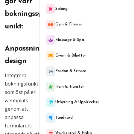
gör vårt
Salong
bokningssystem
Gym & Fitness
unikt:
Massage & Spa
Anpassningsbar
Event & Biljetter
design
Fordon & Service
Integrera
bokningsfunktionen
Hem & Tjanster
sömlöst på er
webbplats
Uthyrning & Upplevelser
genom att
anpassa
Tandvard
formulärets
Vardcentral & Halsa