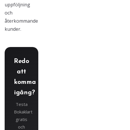
uppföljning
och
återkommande
kunder.
Redo
att
komma
igång?
Testa
Bokaklart
gratis
och