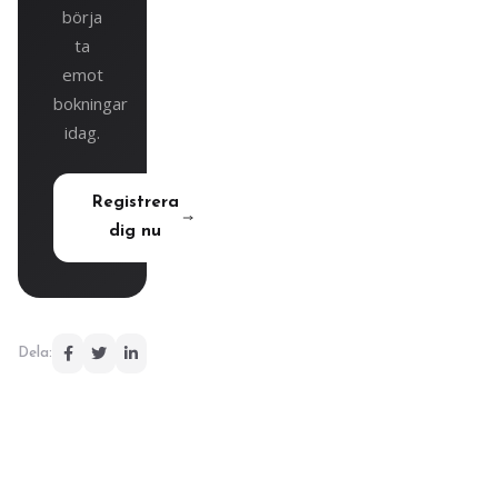
börja
ta
emot
bokningar
idag.
Registrera
dig nu
Dela: