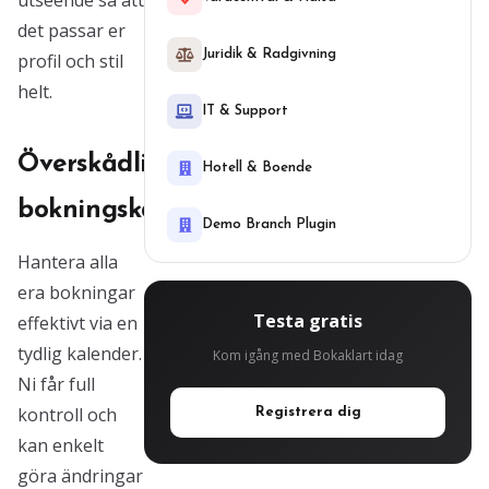
utseende så att
det passar er
Juridik & Radgivning
profil och stil
helt.
IT & Support
Överskådlig
Hotell & Boende
bokningskalender
Demo Branch Plugin
Hantera alla
era bokningar
Testa gratis
effektivt via en
tydlig kalender.
Kom igång med Bokaklart idag
Ni får full
kontroll och
Registrera dig
kan enkelt
göra ändringar