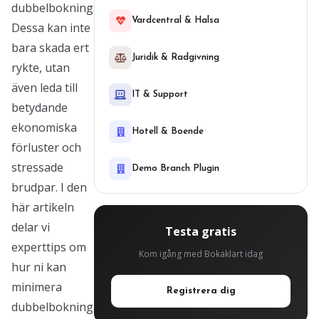
dubbelbokningar.
Vardcentral & Halsa
Dessa kan inte
bara skada ert
Juridik & Radgivning
rykte, utan
även leda till
IT & Support
betydande
ekonomiska
Hotell & Boende
förluster och
stressade
Demo Branch Plugin
brudpar. I den
här artikeln
delar vi
Testa gratis
experttips om
Kom igång med Bokaklart idag
hur ni kan
minimera
Registrera dig
dubbelbokningar