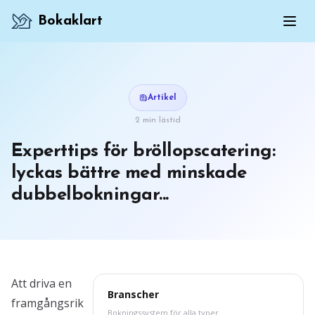
Bokaklart
Artikel
2 min lästid
Experttips för bröllopscatering:
lyckas bättre med minskade
dubbelbokningar...
Att driva en
Branscher
framgångsrik
Bokningssystem för alla typer