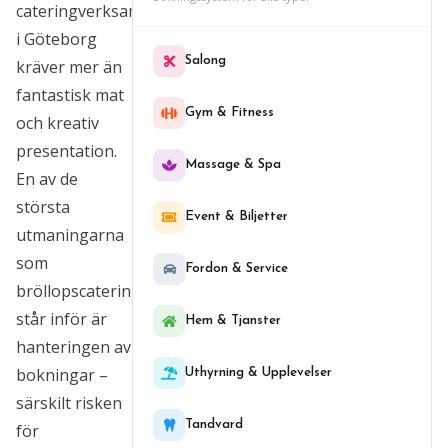
cateringverksamhet
i Göteborg
Salong
kräver mer än
fantastisk mat
Gym & Fitness
och kreativ
presentation.
Massage & Spa
En av de
största
Event & Biljetter
utmaningarna
som
Fordon & Service
bröllopscateringföretag
står inför är
Hem & Tjanster
hanteringen av
bokningar –
Uthyrning & Upplevelser
särskilt risken
Tandvard
för