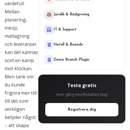
värdefull.
Mellan
Juridik & Radgivning
planering,
inköp,
IT & Support
matlagning
och leveranser
Hotell & Boende
kan det kännas
som en kamp
Demo Branch Plugin
mot klockan.
Men tänk om
du kunde
Testa gratis
frigöra mer tid
Kom igång med Bokaklart idag
till det som
verkligen
Registrera dig
betyder något
– att skapa