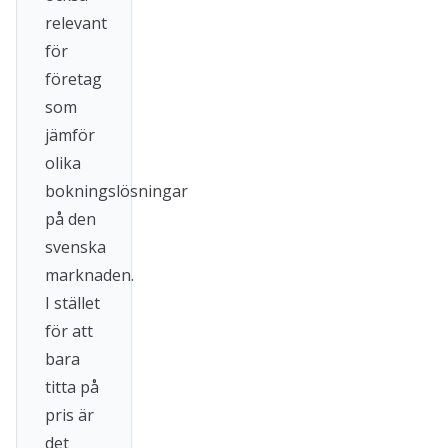
relevant
för
företag
som
jämför
olika
bokningslösningar
på den
svenska
marknaden.
I stället
för att
bara
titta på
pris är
det