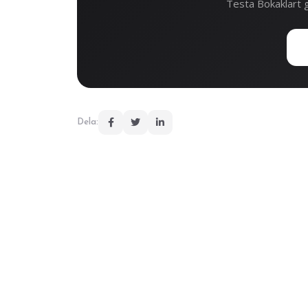
Testa Bokaklart g
Dela: