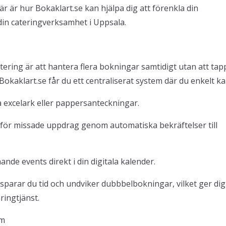
r är hur Bokaklart.se kan hjälpa dig att förenkla din
in cateringverksamhet i Uppsala.
ering är att hantera flera bokningar samtidigt utan att tap
okaklart.se får du ett centraliserat system där du enkelt ka
pa excelark eller pappersanteckningar.
 för missade uppdrag genom automatiska bekräftelser till
nde events direkt i din digitala kalender.
parar du tid och undviker dubbbelbokningar, vilket ger di
ringtjänst.
am