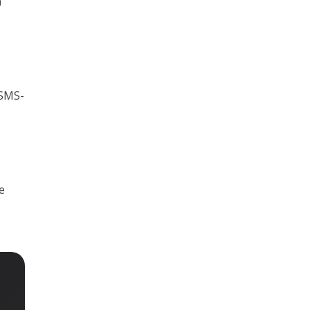
n
 SMS-
e