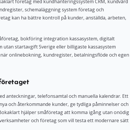
Bokaklart företag med kundhanteringssystem CRM, kundvård
ndregister, schemaläggning system företag och
tag kan ha bättre kontroll på kunder, anställda, arbeten,
företag, bokföring integration kassasystem, digitalt
tan startavgift Sverige eller billigaste kassasystem
iv när onlinebokning, kundregister, betalningsflöde och egen
företaget
med anteckningar, telefonsamtal och manuella kalendrar. Ett
 nya och återkommande kunder, ge tydliga påminnelser och
. Bokaklart hjälper småföretag att komma igång utan onödig
verksamheter och företag som vill testa ett modernare sätt