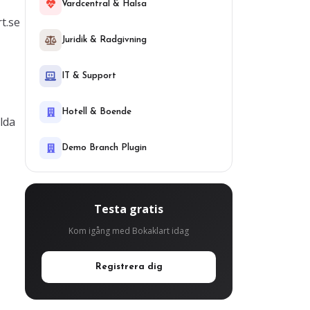
Vardcentral & Halsa
t.se
Juridik & Radgivning
IT & Support
Hotell & Boende
lda
Demo Branch Plugin
Testa gratis
Kom igång med Bokaklart idag
Registrera dig