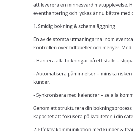
att leverera en minnesvärd matupplevelse. Hä
eventhantering och lyckas ännu bättre med d
1. Smidig bokning & schemaläggning
En av de största utmaningarna inom eventcat
kontrollen över tidtabeller och menyer. Med B
- Hantera alla bokningar på ett ställe – slip
- Automatisera påminnelser – minska risken
kunder.
- Synkronisera med kalendrar – se alla komma
Genom att strukturera din bokningsprocess s
kapacitet att fokusera på kvaliteten i din cate
2. Effektiv kommunikation med kunder & te