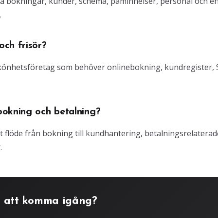
ra bokningar, kunder, schema, påminnelser, personal och e
.
ch frisör?
 skönhetsföretag som behöver onlinebokning, kundregister,
bokning och betalning?
gt flöde från bokning till kundhantering, betalningsrelaterad
.
 att komma igång?