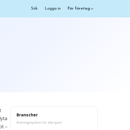
Sök
Logga in
För företag
t
Branscher
lyta
Bokningssystem för alla typer
ot –