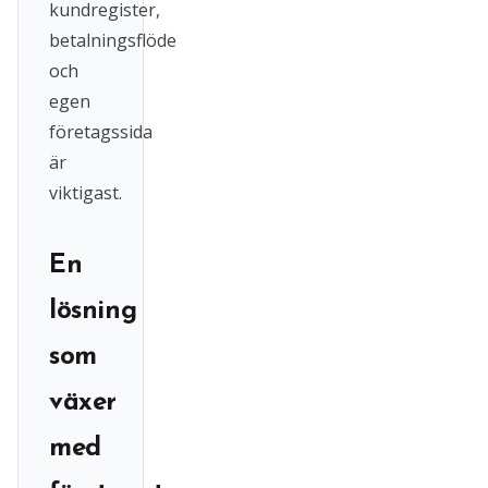
kundregister,
betalningsflöde
och
egen
företagssida
är
viktigast.
En
lösning
som
växer
med