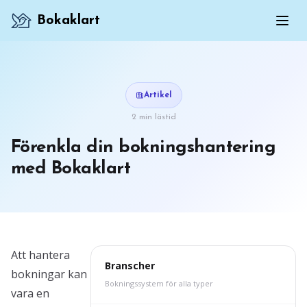
Bokaklart
Artikel
2 min lästid
Förenkla din bokningshantering
med Bokaklart
Att hantera
Branscher
bokningar kan
Bokningssystem för alla typer
vara en