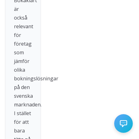
Bokaklart
är
också
relevant
för
företag
som
jämför
olika
bokningslösningar
på den
svenska
marknaden.
I stället
för att
bara