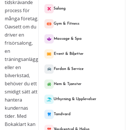
tidskrävande
Salong
process för
många företag.
Gym & Fitness
Oavsett om du
driver en
Massage & Spa
frisörsalong,
en
Event & Biljetter
träningsanläggning
eller en
Fordon & Service
bilverkstad,
behöver du ett
Hem & Tjanster
smidigt sätt att
hantera
Uthyrning & Upplevelser
kundernas
Tandvard
tider. Med
Bokaklart kan
Vardcentral & Halsa