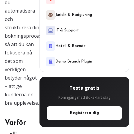
du
automatisera
Juridik & Radgivning
och
strukturera din
IT & Support
bokningsprocess,
så att du kan
Hotell & Boende
fokusera på
det som
Demo Branch Plugin
verkligen
betyder något
– att ge
Testa gratis
kunderna en
Kom igång med Bokaklart idag
bra upplevelse.
Registrera dig
Varför