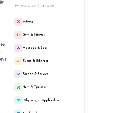
är
Bokningssystem för alla typer
Salong
Gym & Fitness
rke.
Massage & Spa
r
leva
Event & Biljetter
Fordon & Service
Hem & Tjanster
Uthyrning & Upplevelser