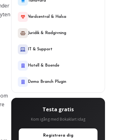
Tandvard
nder
byten
Vardcentral & Halsa
Juridik & Radgivning
IT & Support
Hotell & Boende
Demo Branch Plugin
h om
re
Testa gratis
Kom igång med Bokaklart idag
Registrera dig