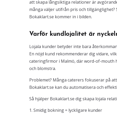
att skapa långsiktiga relationer är avgörand
många väljer utifrån pris och tillgänglighet? S
Bokaklart.se kommer in i bilden.
Varför kundlojalitet är nyckel
Lojala kunder betyder inte bara återkomman
En nöjd kund rekommenderar dig vidare, vil
cateringfirmor i Malmö, där word-of-mouth ha
och blomstra.
Problemet? Många caterers fokuserar på att l
Bokaklart.se kan du automatisera och effekti
Så hjälper Bokaklart.se dig skapa lojala relat
1. Smidig bokning = lyckligare kunder