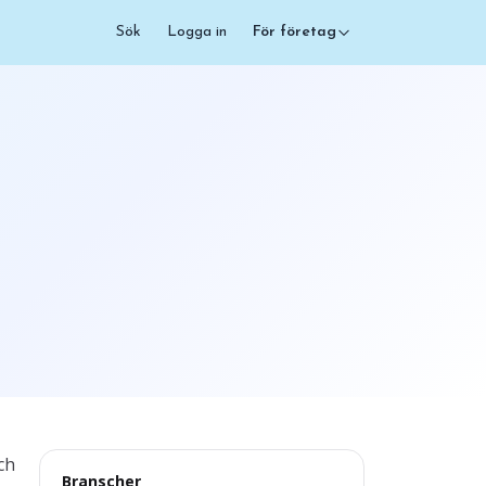
Sök
Logga in
För företag
ch
Branscher