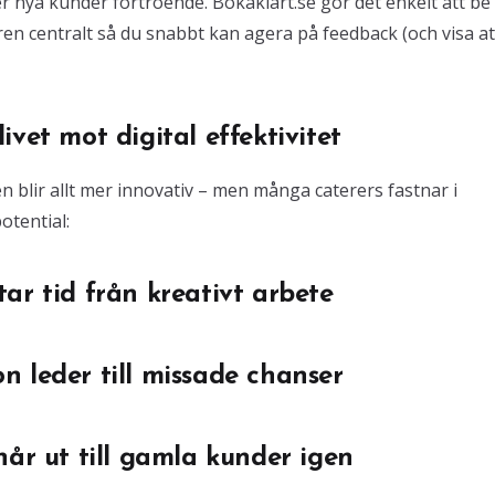
ger nya kunder förtroende. Bokaklart.se gör det enkelt att b
ren centralt så du snabbt kan agera på feedback (och visa at
vet mot digital effektivitet
blir allt mer innovativ – men många caterers fastnar i
otential:
ar tid från kreativt arbete
 leder till missade chanser
når ut till gamla kunder igen