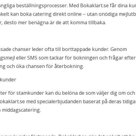
rångliga beställningsprocesser. Med Bokaklart.se får dina ku
nkelt kan boka catering direkt online – utan onödiga mejlut
är, desto mer benägna är de att komma tillbaka.
ssade chanser leder ofta till borttappade kunder. Genom
gsmejl eller SMS som tackar för bokningen och frågar efter
ning och öka chansen för återbokning.
 kunder
ter för stamkunder kan du belöna de som väljer dig om oc
okaklart.se med specialerbjudanden baserat på deras tidiga
a middagscatering.