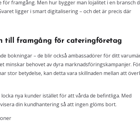
e för framgång. Men hur bygger man lojalitet i en bransch d
varet ligger i smart digitalisering – och det är precis där
n till framgång för cateringföretag
de bokningar – de blir också ambassadörer för ditt varumä
ket minskar behovet av dyra marknadsföringskampanjer. Fö
r stor betydelse, kan detta vara skillnaden mellan att över
ocka nya kunder istället för att vårda de befintliga. Med
visera din kundhantering så att ingen glöms bort.
ioner