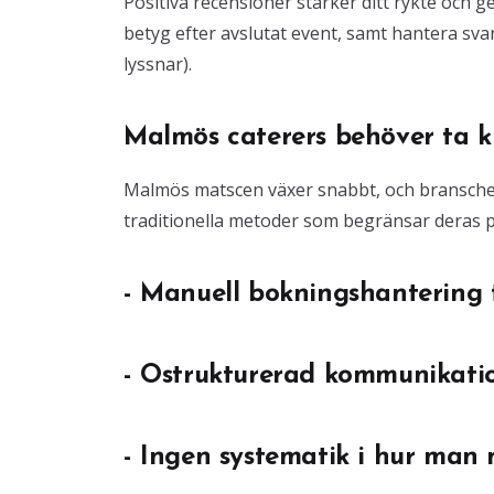
Positiva recensioner stärker ditt rykte och 
betyg efter avslutat event, samt hantera sva
lyssnar).
Malmös caterers behöver ta kli
Malmös matscen växer snabbt, och branschen 
traditionella metoder som begränsar deras p
- Manuell bokningshantering t
- Ostrukturerad kommunikation
- Ingen systematik i hur man 