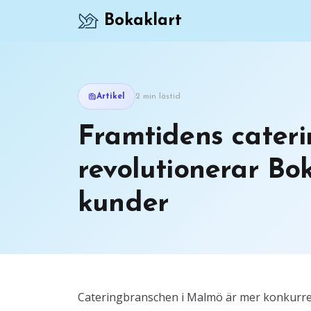
Bokaklart
Artikel
2 min lästid
Framtidens cateri
revolutionerar Bok
kunder
Cateringbranschen i Malmö är mer konkurre