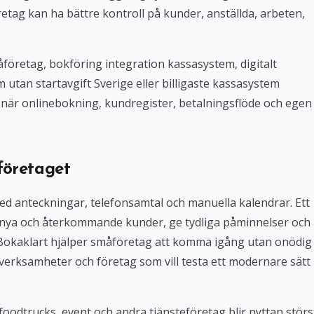
tag kan ha bättre kontroll på kunder, anställda, arbeten,
företag, bokföring integration kassasystem, digitalt
tan startavgift Sverige eller billigaste kassasystem
iv när onlinebokning, kundregister, betalningsflöde och egen
företaget
med anteckningar, telefonsamtal och manuella kalendrar. Ett
 nya och återkommande kunder, ge tydliga påminnelser och
. Bokaklart hjälper småföretag att komma igång utan onödig
verksamheter och företag som vill testa ett modernare sätt
foodtrucks, event och andra tjänsteföretag blir nyttan störs